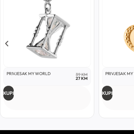
PRIVJESAK MY WORLD
PRIVJESAK M
39
KM
27
KM
KUPI
KUPI