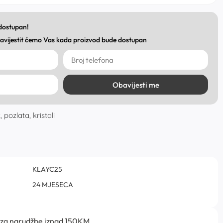
 dostupan!
obavijestit ćemo Vas kada proizvod bude dostupan
Obavijesti me
pozlata, kristali
KLAYC25
24 MJESECA
 za narudžbe iznad 150KM