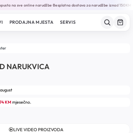
usta na sve online narudžbe
Besplatna dostava za narudžbe iznad 150KM
G
•
•
I
PRODAJNA MJESTA
SERVIS
uter
LD NARUKVICA
 august
.74 KM
mjesečno.
LIVE VIDEO PROIZVODA