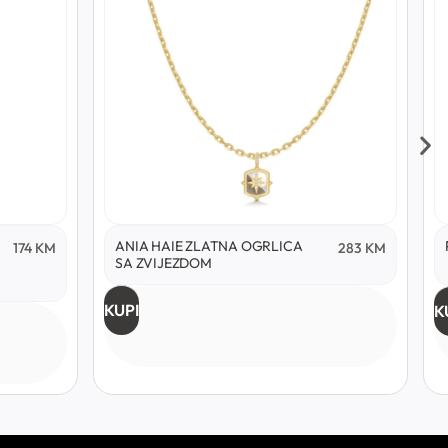
ANIA HAIE ZLATNA OGRLICA
174
KM
283
KM
SA ZVIJEZDOM
KUPI
K