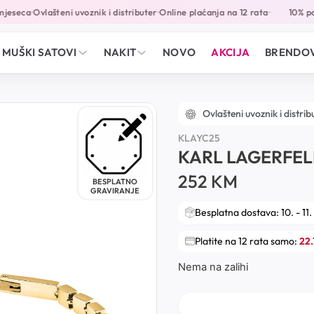
jeseca
Ovlašteni uvoznik i distributer
Online plaćanja na 12 rata
10% pop
•
•
•
MUŠKI SATOVI
NAKIT
NOVO
AKCIJA
BRENDOV
Ovlašteni uvoznik i distrib
KLAYC25
KARL LAGERFE
252
KM
BESPLATNO
GRAVIRANJE
Besplatna dostava: 10. - 11.
Platite na 12 rata samo:
22
Nema na zalihi