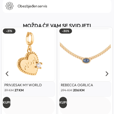
Obezbjeđen servis
MOŽDA ĆE VAM SE SVIDJETI
-31%
-30%
PRIVJESAK MY WORLD
REBECCA OGRLICA
39
KM
27
KM
294
KM
206
KM
KUPI
KUPI