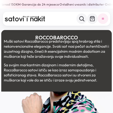
e iznad 150KM
Garancija do 24 mjeseca
Ovlašteni uvoznik i distributer
Online
•
•
•
ROCCOBAROCCO
Muški satovi RoccoBarocco predstavljaju spoj hrabrog stila i
nekonvencionalne elegancije. Svaki sat nosi pečat autentičnosti i
izuzetnog dizajna, čineći ih esencijalnim modnim dodatkom za
muškarce koji teže izražavanju svoje individualnosti.
Sa svojim markantnim dizajnom i modernim detaljima,
RoccoBarocco satovi ističu se kao izraz samopouzdanja i
sofisticiranog stava. RoccoBarocco satovi su stvoreni za
muškarce koji vole da se ističu i izraze svoju jedinstvenost.