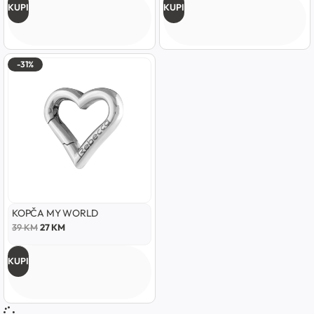
KUPI
KUPI
-31%
KOPČA MY WORLD
39
KM
27
KM
KUPI