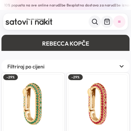
10% popusta na sve online narudžbe
Besplatna dostava za narudžbe izna
•
REBECCA KOPČE
Filtriraj po cijeni
-29%
-29%