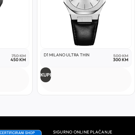
D1 MILANO ULTRA THIN
750
KM
500
KM
450
KM
300
KM
KUPI
SIGURNO ONLINE PLAĆANJE