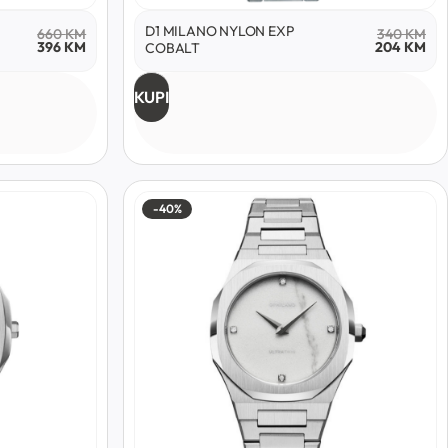
D1 MILANO NYLON EXP
660
KM
340
KM
396
KM
204
KM
COBALT
KUPI
-40%