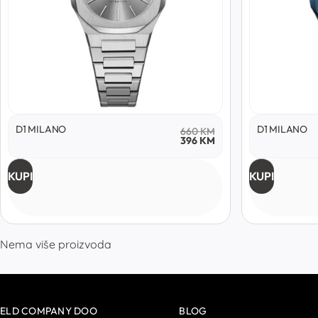
D1 MILANO
D1 MILANO
660
KM
396
KM
KUPI
KUPI
Nema više proizvoda
ELD COMPANY DOO
BLOG