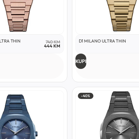
LTRA THIN
D1 MILANO ULTRA THIN
740
KM
444
KM
KUPI
-40%