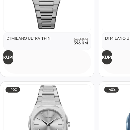
D1 MILANO ULTRA THIN
D1 MILANO U
660
KM
396
KM
KUPI
KUPI
-40%
-40%