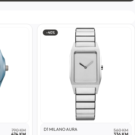
-40%
D1 MILANO AURA
790
KM
560
KM
474
KM
336
KM