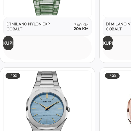
D1 MILANO NYLON EXP
D1 MILANO N
340
KM
204
KM
COBALT
COBALT
KUPI
KUPI
-40%
-40%