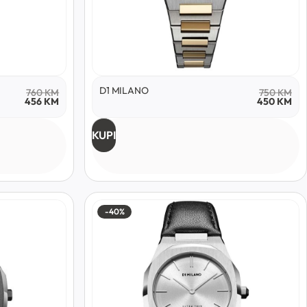
D1 MILANO
760
KM
750
KM
456
KM
450
KM
KUPI
-40%