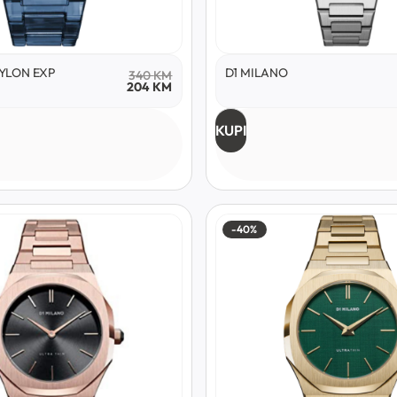
YLON EXP
D1 MILANO
340
KM
204
KM
KUPI
-40%