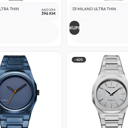
LTRA THIN
D1 MILANO ULTRA THIN
660
KM
396
KM
KUPI
-40%