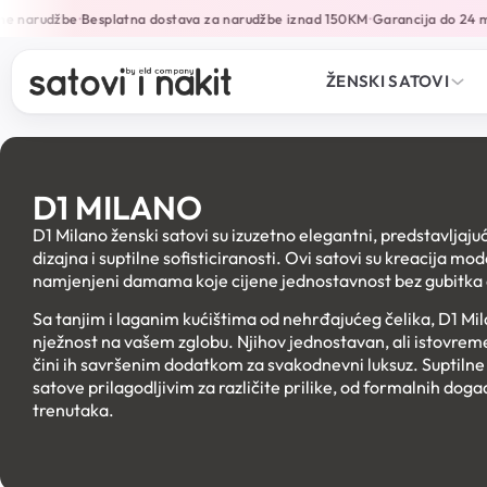
narudžbe
Besplatna dostava za narudžbe iznad 150KM
Garancija do 24 mjes
•
•
ŽENSKI SATOVI
D1 MILANO
D1 Milano ženski satovi su izuzetno elegantni, predstavljaju
dizajna i suptilne sofisticiranosti. Ovi satovi su kreacija m
namjenjeni damama koje cijene jednostavnost bez gubitka 
Sa tanjim i laganim kućištima od nehrđajućeg čelika, D1 Mil
nježnost na vašem zglobu. Njihov jednostavan, ali istovreme
čini ih savršenim dodatkom za svakodnevni luksuz. Suptilne bo
satove prilagodljivim za različite prilike, od formalnih dog
trenutaka.