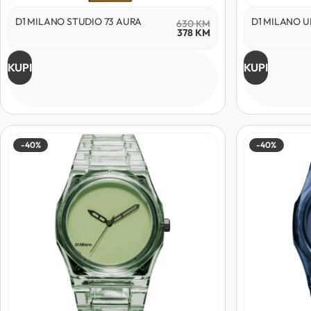
D1 MILANO STUDIO 73 AURA
D1 MILANO U
630
KM
378
KM
KUPI
KUPI
-40%
-40%