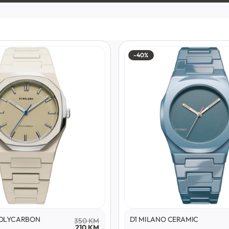
-40%
POLYCARBON
D1 MILANO CERAMIC
350
KM
210
KM