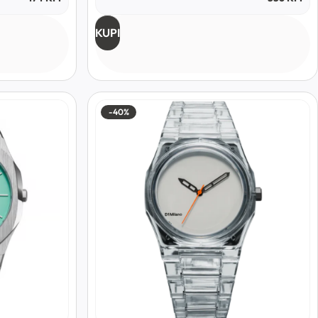
KUPI
-40%