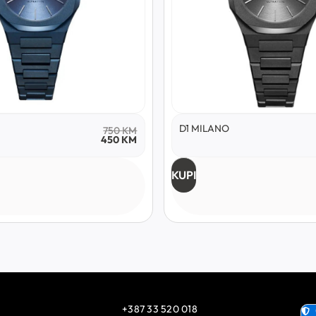
D1 MILANO
750
KM
450
KM
KUPI
+387 33 520 018