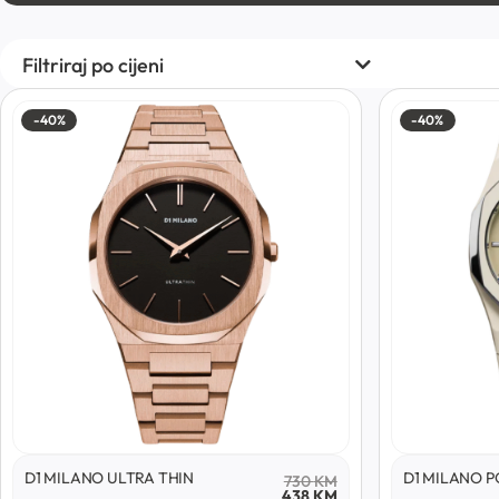
Filtriraj po cijeni
-40%
-40%
D1 MILANO ULTRA THIN
D1 MILANO 
730
KM
438
KM