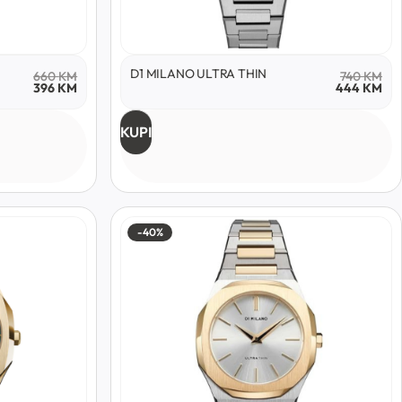
D1 MILANO ULTRA THIN
660
KM
740
KM
396
KM
444
KM
KUPI
-40%