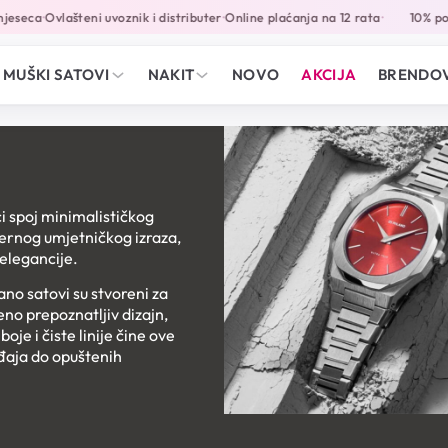
eca
Ovlašteni uvoznik i distributer
Online plaćanja na 12 rata
10% popust
•
•
•
MUŠKI SATOVI
NAKIT
NOVO
AKCIJA
BRENDOV
ći spoj minimalističkog
odernog umjetničkog izraza,
elegancije.
ano satovi su stvoreni za
no prepoznatljiv dizajn,
je i čiste linije čine ove
ađaja do opuštenih