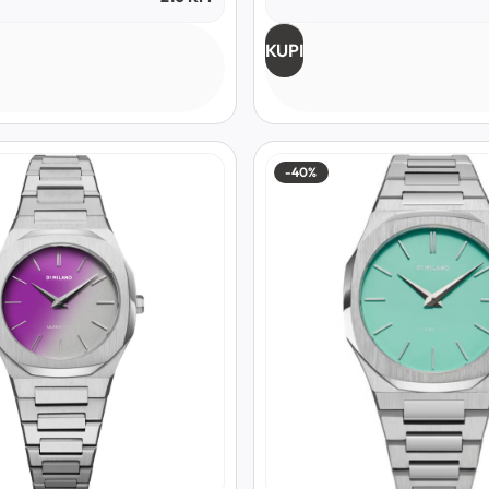
KUPI
-40%