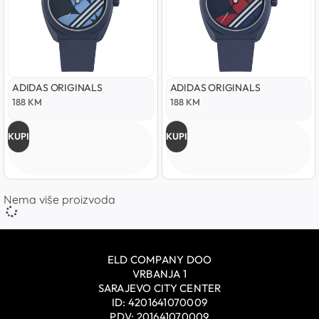
ADIDAS ORIGINALS
ADIDAS ORIGINALS
188
KM
188
KM
KUPI
KUPI
Nema više proizvoda
ELD COMPANY DOO
VRBANJA 1
SARAJEVO CITY CENTER
ID: 4201641070009
PDV: 201641070009