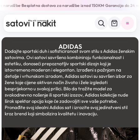
 narudžbe
Besplatna dostava za narudžbe iznad 150KM
Garancija do 24 mje
•
•
ADIDAS
Dodajte sportski duh i sofisticiranost svom stilu s Adidas ženskim
satovima. Ovi satovi savršeno kombiniraju funkcionalnost i
estetiku, donoseći prepoznatljiv sportski dizajn koji je
istovremeno moderan i elegantan. Izrađeni s pažnjom na
detalje i vrhunskom izradom, Adidas satovi su savršen izbor za
žene koje cijene aktivan način života i žele izgledati
besprijekorno u svakoj prilici. Bilo da tražite model za
svakodnevno nošenje ili sportski izazov, Adidas kolekcije nude
širok spektar opcija koje će zadovoljiti sve vaše potrebe.
Pronađite svoj idealni Adidas sat i izrazite svoj jedinstveni stil
kroz brend koji simbolizira kvalitetu i inovaciju.