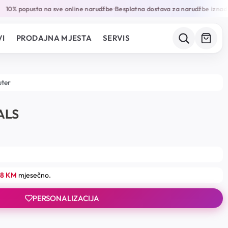
10% popusta na sve online narudžbe
Besplatna dostava za narudžbe iznad 
•
I
PRODAJNA MJESTA
SERVIS
uter
ALS
18 KM
mjesečno.
PERSONALIZACIJA