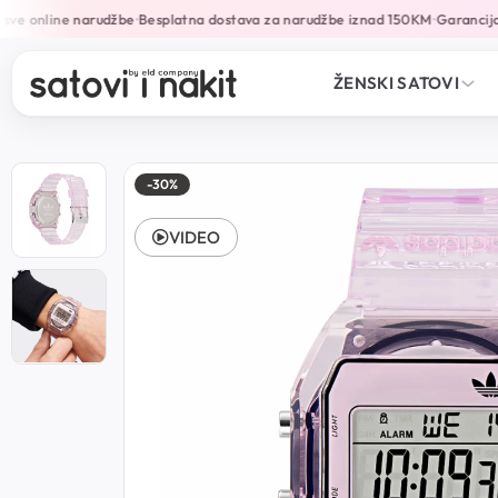
ve online narudžbe
Besplatna dostava za narudžbe iznad 150KM
Garancija 
•
•
ŽENSKI SATOVI
-30%
VIDEO