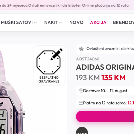
do 24 mjeseca
Ovlašteni uvoznik i distributer
Online plaćanja na 12 rata
•
•
•
MUŠKI SATOVI
NAKIT
NOVO
AKCIJA
BRENDOV
Ovlašteni uvoznik i distrib
AOST24066
ADIDAS ORIGIN
193
KM
135
KM
BESPLATNO
GRAVIRANJE
Dostava: 10. - 11. august
Platite na 12 rata samo:
12.