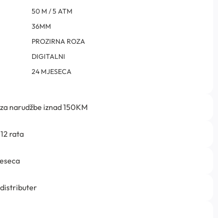
50 M / 5 ATM
36MM
PROZIRNA ROZA
DIGITALNI
24 MJESECA
 za narudžbe iznad 150KM
12 rata
jeseca
 distributer