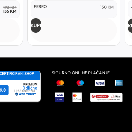
FERRO
150
KM
193
KM
135
KM
KUPI
K
SIGURNO ONLINE PLAĆANJE