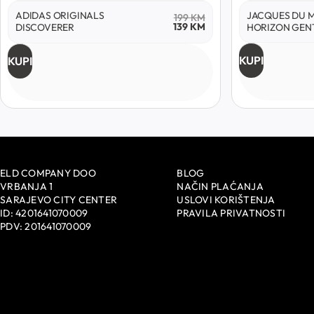
ADIDAS ORIGINALS
JACQUES DU 
199
KM
139
KM
DISCOVERER
HORIZON GEN
KUPI
KUPI
ELD COMPANY DOO
BLOG
VRBANJA 1
NAČIN PLAĆANJA
SARAJEVO CITY CENTER
USLOVI KORIŠTENJA
ID: 4201641070009
PRAVILA PRIVATNOSTI
PDV: 201641070009