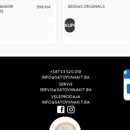
MANOIR
ADIDAS ORIGINALS
398
KM
TS
KUPI
+387 33 520 018
INFO@SATOVIINAKIT.BA
SERVIS
SERVIS@SATOVIINAKIT.BA
VELEPRODAJA
INFO@SATOVIINAKIT.BA