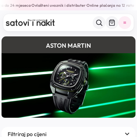
 do 24 mjeseca
Ovlašteni uvoznik i distributer
Online plaćanja na 12 rata
•
•
•
ASTON MARTIN
Filtriraj po cijeni