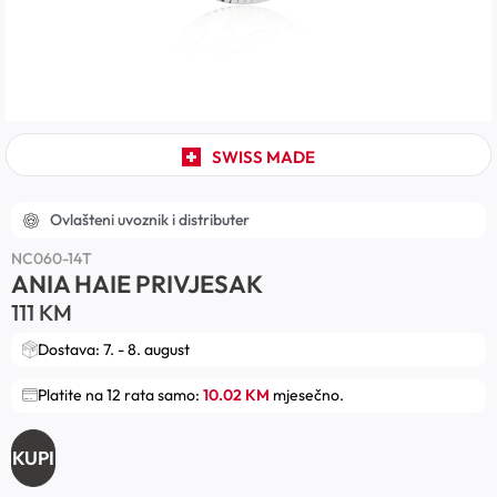
SWISS MADE
Ovlašteni uvoznik i distributer
NC060-14T
ANIA HAIE PRIVJESAK
111
KM
Dostava: 7. - 8. august
Platite na 12 rata samo:
10.02 KM
mjesečno.
KUPI