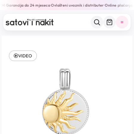
KM
Garancija do 24 mjeseca
Ovlašteni uvoznik i distributer
Online plaćanja n
•
•
•
VIDEO