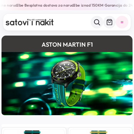
ine narudžbe
Besplatna dostava za narudžbe iznad 150KM
Garancija do 24 
•
•
ASTON MARTIN F1