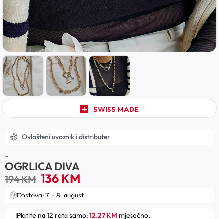
SWISS MADE
Ovlašteni uvoznik i distributer
-
OGRLICA DIVA
136
KM
194
KM
Dostava: 7. - 8. august
Platite na 12 rata samo:
12.27 KM
mjesečno.