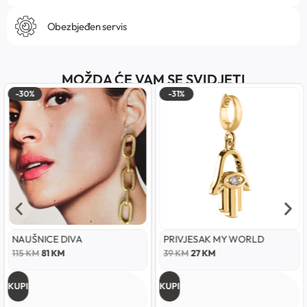
Obezbjeđen servis
MOŽDA ĆE VAM SE SVIDJETI
-30%
-31%
NAUŠNICE DIVA
PRIVJESAK MY WORLD
115
KM
81
KM
39
KM
27
KM
KUPI
KUPI