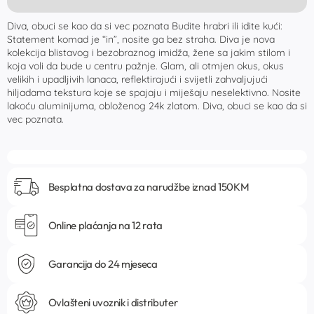
Diva, obuci se kao da si vec poznata Budite hrabri ili idite kući:
Statement komad je “in”, nosite ga bez straha. Diva je nova
kolekcija blistavog i bezobraznog imidža, žene sa jakim stilom i
koja voli da bude u centru pažnje. Glam, ali otmjen okus, okus
velikih i upadljivih lanaca, reflektirajući i svijetli zahvaljujući
hiljadama tekstura koje se spajaju i miješaju neselektivno. Nosite
lakoću aluminijuma, obloženog 24k zlatom. Diva, obuci se kao da si
vec poznata.
Besplatna dostava za narudžbe iznad 150KM
Online plaćanja na 12 rata
Garancija do 24 mjeseca
Ovlašteni uvoznik i distributer