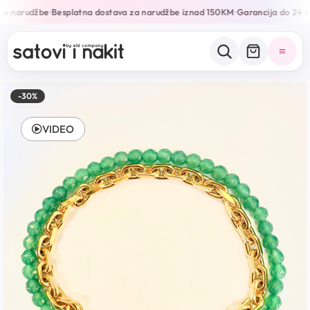
ne narudžbe
Besplatna dostava za narudžbe iznad 150KM
Garancija do 24 m
•
•
-30%
VIDEO