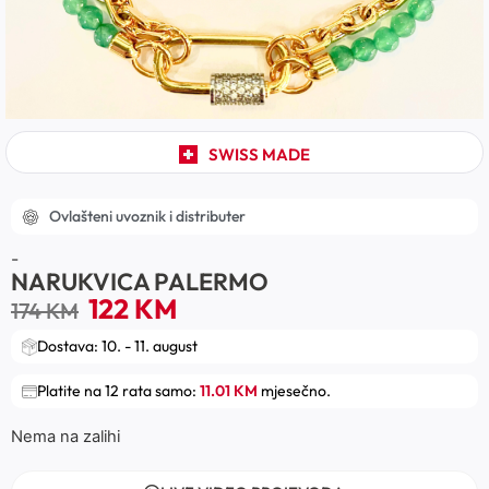
SWISS MADE
Ovlašteni uvoznik i distributer
-
NARUKVICA PALERMO
122
KM
174
KM
Dostava: 10. - 11. august
Platite na 12 rata samo:
11.01 KM
mjesečno.
Nema na zalihi