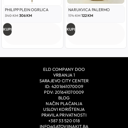
PHILIPP PLEIN OGRLICA
NARUKVICA PALERMO
340
KM
306
KM
174
KM
122
KM
KUPI
KUPI
ELD COMPANY DOO
VRBANJA 1
SARAJEVO CITY CENTER
ID: 4201641070009
PDV: 201641070009
BLOG
NAČIN PLAĆANJA
USLOVI KORIŠTENJA
PRAVILA PRIVATNOSTI
+387 33 520 018
INFO@SATOVIINAKIT.BA