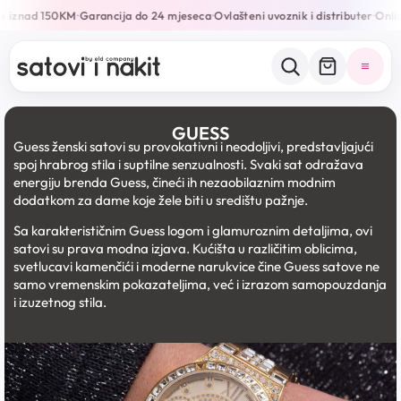
 iznad 150KM
Garancija do 24 mjeseca
Ovlašteni uvoznik i distributer
Online
•
•
•
GUESS
Guess ženski satovi su provokativni i neodoljivi, predstavljajući
spoj hrabrog stila i suptilne senzualnosti. Svaki sat odražava
energiju brenda Guess, čineći ih nezaobilaznim modnim
dodatkom za dame koje žele biti u središtu pažnje.
Sa karakterističnim Guess logom i glamuroznim detaljima, ovi
satovi su prava modna izjava. Kućišta u različitim oblicima,
svetlucavi kamenčići i moderne narukvice čine Guess satove ne
samo vremenskim pokazateljima, već i izrazom samopouzdanja
i izuzetnog stila.