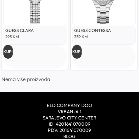
GUESS CLARA
GUESS CONTESSA
295
KM
339
KM
KUPI
KUPI
Nema više proizvoda
ELD COMPANY DOO
VRBANJA 1
SARAJEVO CITY CENTER
ID: 4201641070009
PDV: 201641070009
BLOG