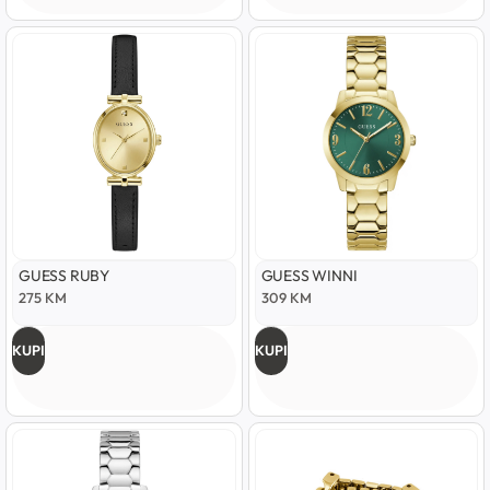
GUESS RUBY
GUESS WINNI
275
KM
309
KM
KUPI
KUPI