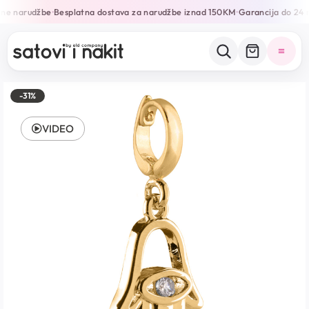
ine narudžbe
Besplatna dostava za narudžbe iznad 150KM
Garancija do 24 
•
•
-31%
VIDEO