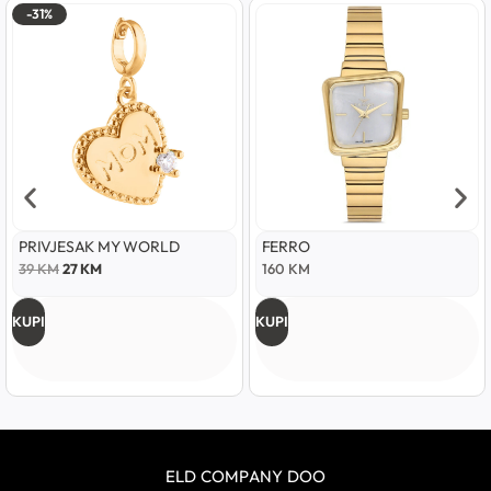
-31%
PRIVJESAK MY WORLD
FERRO
39
KM
27
KM
160
KM
KUPI
KUPI
ELD COMPANY DOO