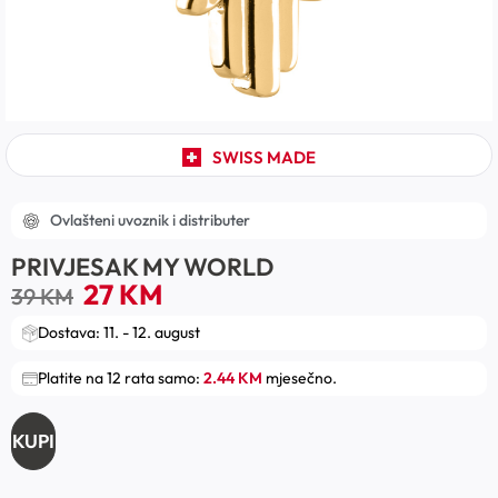
SWISS MADE
Ovlašteni uvoznik i distributer
PRIVJESAK MY WORLD
27
KM
39
KM
Dostava: 11. - 12. august
Platite na 12 rata samo:
2.44 KM
mjesečno.
KUPI