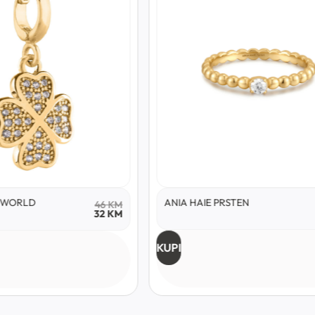
Y WORLD
ANIA HAIE PRSTEN
46
KM
32
KM
KUPI