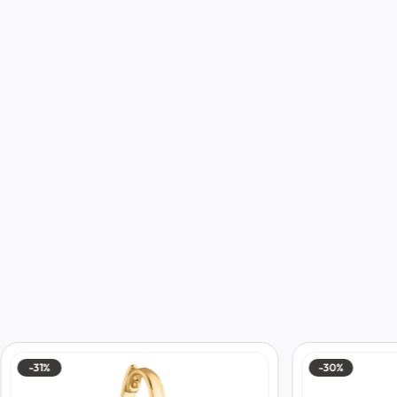
-31%
-30%