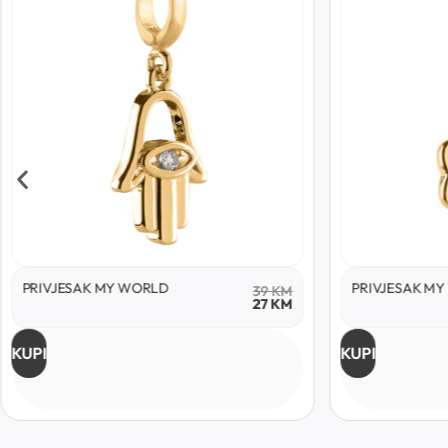
PRIVJESAK MY WORLD
PRIVJESAK M
39
KM
27
KM
KUPI
KUPI