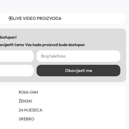
LIVE VIDEO PROIZVODA
 dostupan!
obavijestit ćemo Vas kada proizvod bude dostupan
Obavijesti me
R066-­04H
ŽENSKI
24 MJESECA
SREBRO