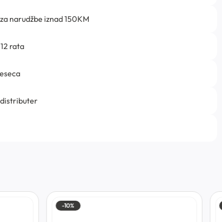
 za narudžbe iznad 150KM
12 rata
jeseca
 distributer
-10%