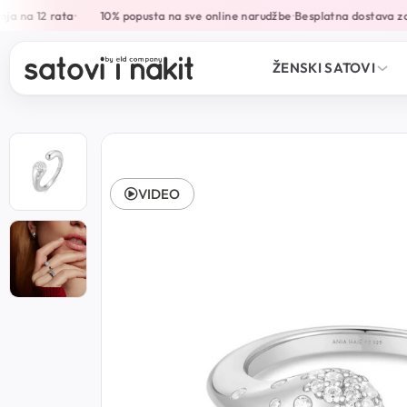
a na 12 rata
10% popusta na sve online narudžbe
Besplatna dostava za
•
•
ŽENSKI SATOVI
VIDEO