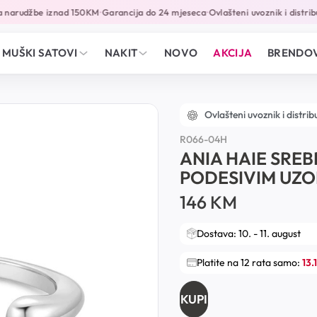
 narudžbe iznad 150KM
Garancija do 24 mjeseca
Ovlašteni uvoznik i distribu
•
•
MUŠKI SATOVI
NAKIT
NOVO
AKCIJA
BRENDOV
Ovlašteni uvoznik i distrib
R066-­04H
ANIA HAIE SREB
PODESIVIM UZ
146
KM
Dostava: 10. - 11. august
Platite na 12 rata samo:
13.
KUPI