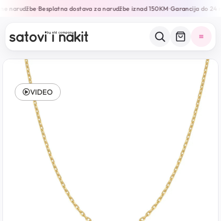
ine narudžbe
Besplatna dostava za narudžbe iznad 150KM
Garancija do 24 
•
•
VIDEO