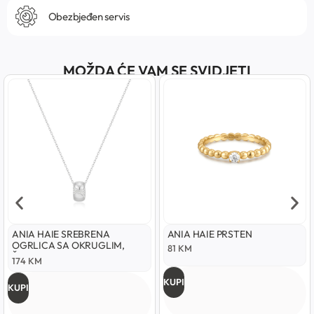
Obezbjeđen servis
MOŽDA ĆE VAM SE SVIDJETI
ANIA HAIE SREBRENA
ANIA HAIE PRSTEN
OGRLICA SA OKRUGLIM,
81
KM
ŠUPLJIM PRIVJESKOM
174
KM
KUPI
KUPI