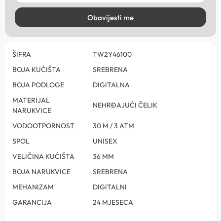
Obavijesti me
ŠIFRA
TW2Y46100
BOJA KUĆIŠTA
SREBRENA
BOJA PODLOGE
DIGITALNA
MATERIJAL
NEHRĐAJUĆI ČELIK
NARUKVICE
VODOOTPORNOST
30 M / 3 ATM
SPOL
UNISEX
VELIČINA KUĆIŠTA
36 MM
BOJA NARUKVICE
SREBRENA
MEHANIZAM
DIGITALNI
GARANCIJA
24 MJESECA