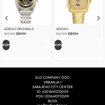
ADIDAS ORIGINALS
ADIDAS
340
KM
238
KM
340
KM
238
KM
KUPI
KUPI
ELD COMPANY DOO
VRBANJA 1
SARAJEVO CITY CENTER
ID: 4201641070009
PDV: 201641070009
BLOG