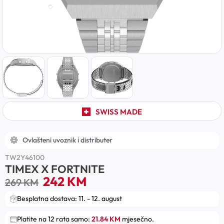
SWISS MADE
Ovlašteni uvoznik i distributer
TW2Y46100
TIMEX X FORTNITE
242
KM
269
KM
Besplatna dostava: 11. - 12. august
Platite na 12 rata samo:
21.84 KM
mjesečno.