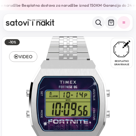
e narudžbe
Besplatna dostava za narudžbe iznad 150KM
Garancija do 24 mj
•
•
-10%
VIDEO
BESPLATNO
GRAVIRANJE