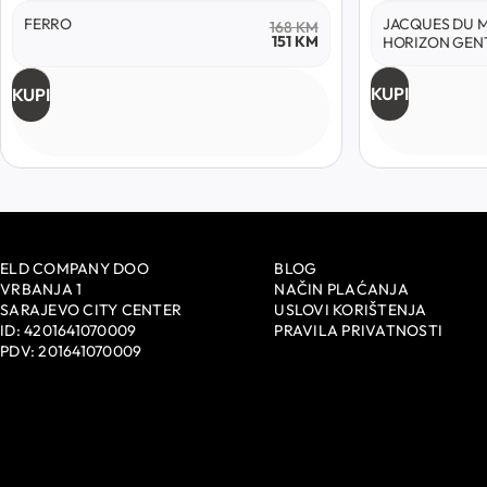
FERRO
JACQUES DU 
168
KM
151
KM
HORIZON GEN
KUPI
KUPI
ELD COMPANY DOO
BLOG
VRBANJA 1
NAČIN PLAĆANJA
SARAJEVO CITY CENTER
USLOVI KORIŠTENJA
ID: 4201641070009
PRAVILA PRIVATNOSTI
PDV: 201641070009