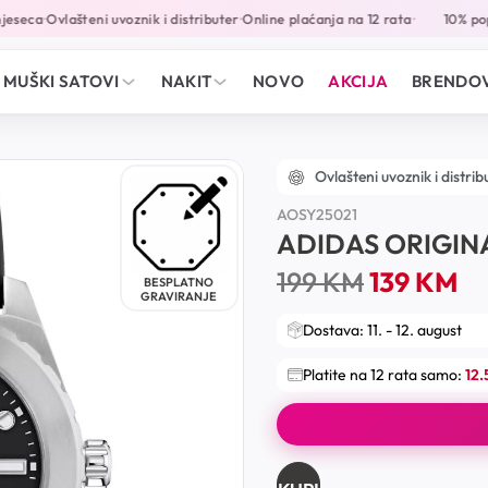
eseca
Ovlašteni uvoznik i distributer
Online plaćanja na 12 rata
10% popu
•
•
•
MUŠKI SATOVI
NAKIT
NOVO
AKCIJA
BRENDOV
Ovlašteni uvoznik i distrib
AOSY25021
ADIDAS ORIGIN
199
KM
139
KM
BESPLATNO
GRAVIRANJE
Dostava: 11. - 12. august
Platite na 12 rata samo:
12