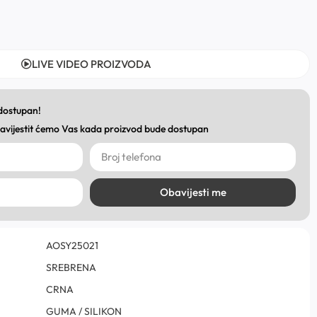
LIVE VIDEO PROIZVODA
 dostupan!
obavijestit ćemo Vas kada proizvod bude dostupan
Obavijesti me
AOSY25021
SREBRENA
CRNA
GUMA / SILIKON