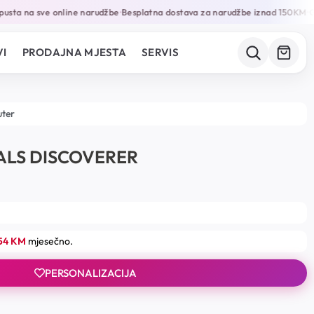
sta na sve online narudžbe
Besplatna dostava za narudžbe iznad 150KM
Gar
•
•
I
PRODAJNA MJESTA
SERVIS
uter
ALS DISCOVERER
.54 KM
mjesečno.
PERSONALIZACIJA