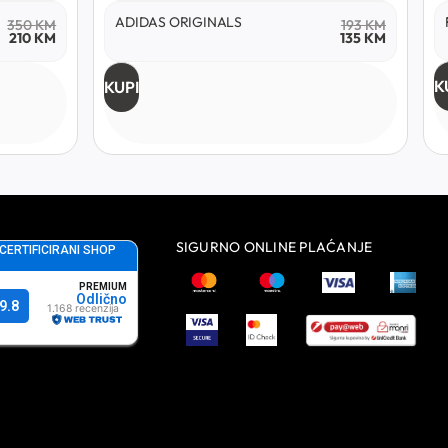
ADIDAS ORIGINALS
350
KM
193
KM
210
KM
135
KM
K
KUPI
SIGURNO ONLINE PLAĆANJE