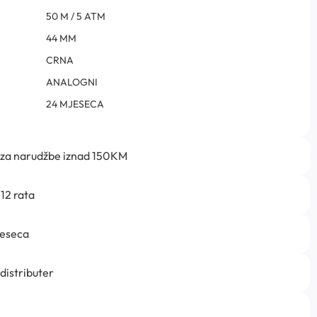
50 M / 5 ATM
44 MM
CRNA
ANALOGNI
24 MJESECA
 za narudžbe iznad 150KM
12 rata
jeseca
 distributer