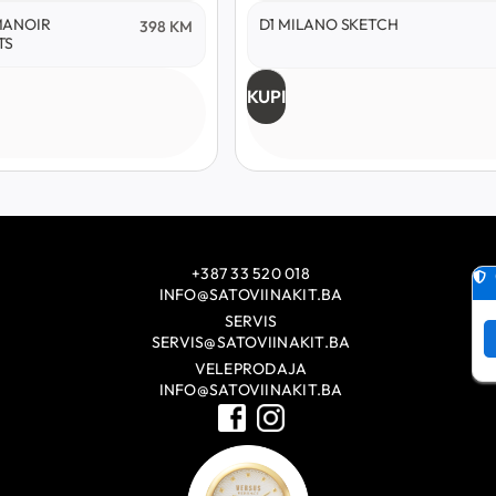
MANOIR
D1 MILANO SKETCH
398
KM
TS
KUPI
+387 33 520 018
INFO@SATOVIINAKIT.BA
SERVIS
SERVIS@SATOVIINAKIT.BA
VELEPRODAJA
INFO@SATOVIINAKIT.BA