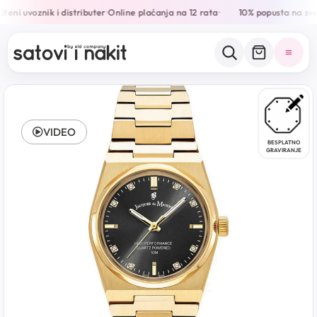
teni uvoznik i distributer
Online plaćanja na 12 rata
10% popusta na sve
•
•
VIDEO
BESPLATNO
GRAVIRANJE