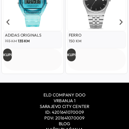
ADIDAS ORIGINALS
FERRO
193
KM
135
KM
150
KM
KUPI
KUPI
ELD COMPANY DOO
VRBANJA 1
SARAJEVO CITY CENTER
ID: 4201641070009
PDV: 201641070009
BLOG