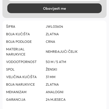
Obavijesti me
ŠIFRA
JWL03604
BOJA KUĆIŠTA
ZLATNA
BOJA PODLOGE
CRNA
MATERIJAL
NEHRĐAJUĆI ČELIK
NARUKVICE
VODOOTPORNOST
50 M / 5 ATM
SPOL
ŽENSKI
VELIČINA KUĆIŠTA
31 MM
BOJA NARUKVICE
ZLATNA
MEHANIZAM
ANALOGNI
GARANCIJA
24 MJESECA