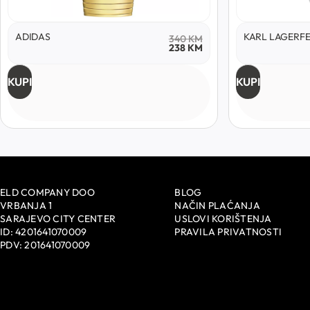
ADIDAS
KARL LAGERF
340
KM
238
KM
KUPI
KUPI
ELD COMPANY DOO
BLOG
VRBANJA 1
NAČIN PLAĆANJA
SARAJEVO CITY CENTER
USLOVI KORIŠTENJA
ID: 4201641070009
PRAVILA PRIVATNOSTI
PDV: 201641070009