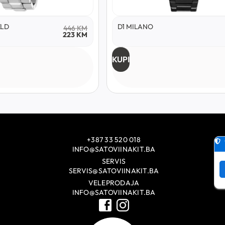
ELD
D1 MILANO
446
KM
223
KM
KUPI
+387 33 520 018
INFO@SATOVIINAKIT.BA
SERVIS
SERVIS@SATOVIINAKIT.BA
VELEPRODAJA
INFO@SATOVIINAKIT.BA