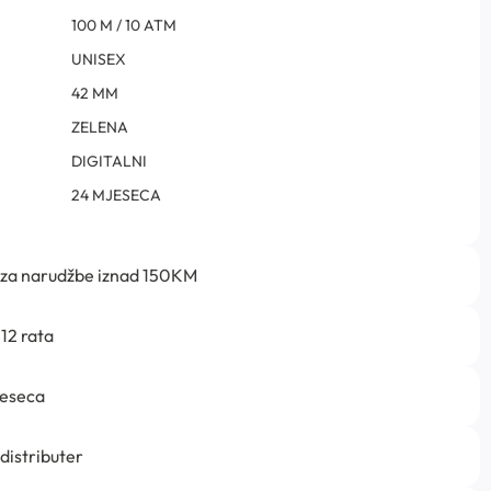
100 M / 10 ATM
UNISEX
42 MM
ZELENA
DIGITALNI
24 MJESECA
 za narudžbe iznad 150KM
12 rata
jeseca
 distributer