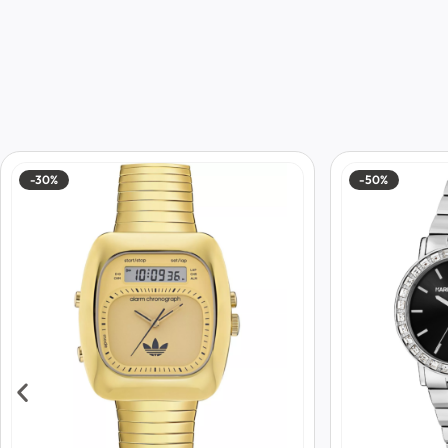
-30%
-50%