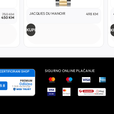
JACQUES DU MANOIR
498
KM
750
KM
450
KM
KUPI
K
SIGURNO ONLINE PLAĆANJE