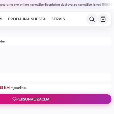
sta na sve online narudžbe
Besplatna dostava za narudžbe iznad 150KM
Ga
•
•
I
PRODAJNA MJESTA
SERVIS
uter
.65 KM
mjesečno.
PERSONALIZACIJA