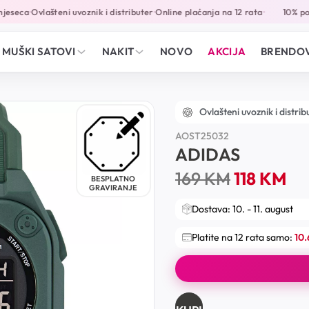
eseca
Ovlašteni uvoznik i distributer
Online plaćanja na 12 rata
10% popu
•
•
•
MUŠKI SATOVI
NAKIT
NOVO
AKCIJA
BRENDOV
Ovlašteni uvoznik i distrib
AOST25032
ADIDAS
169
KM
118
KM
BESPLATNO
GRAVIRANJE
Dostava: 10. - 11. august
Platite na 12 rata samo:
10