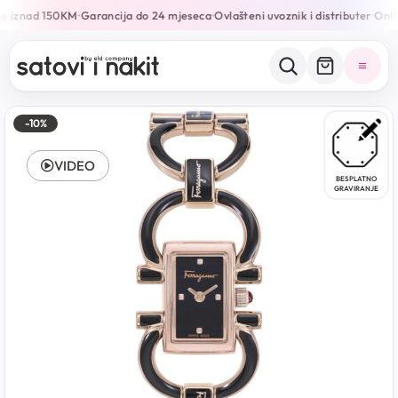
e iznad 150KM
Garancija do 24 mjeseca
Ovlašteni uvoznik i distributer
Onlin
•
•
•
-10%
VIDEO
BESPLATNO
GRAVIRANJE