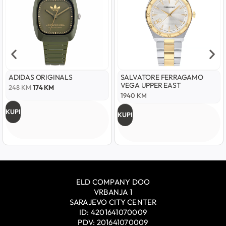
ADIDAS ORIGINALS
SALVATORE FERRAGAMO
VEGA UPPER EAST
248
KM
174
KM
1940
KM
KUPI
KUPI
ELD COMPANY DOO
VRBANJA 1
SARAJEVO CITY CENTER
ID: 4201641070009
PDV: 201641070009