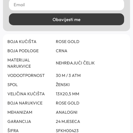
Obavijesti me
BOJA KUĆIŠTA
ROSE GOLD
BOJA PODLOGE
CRNA
MATERIJAL
NEHRĐAJUĆI ČELIK
NARUKVICE
VODOOTPORNOST
30 M / 3 ATM
SPOL
ŽENSKI
VELIČINA KUĆIŠTA
13X20,5 MM
BOJA NARUKVICE
ROSE GOLD
MEHANIZAM
ANALOGNI
GARANCIJA
24 MJESECA
ŠIFRA
SFKH00423