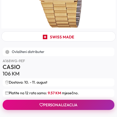
SWISS MADE
Ovlašteni distributer
A168WG-9EF
CASIO
106
KM
Dostava: 10. - 11. august
Platite na 12 rata samo:
9.57 KM
mjesečno.
PERSONALIZACIJA