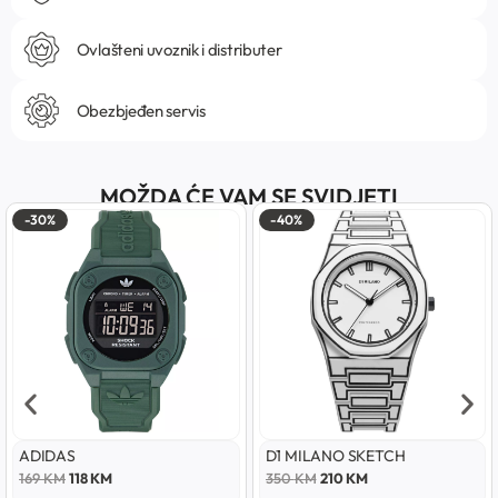
Ovlašteni uvoznik i distributer
Obezbjeđen servis
MOŽDA ĆE VAM SE SVIDJETI
-30%
-40%
ADIDAS
D1 MILANO SKETCH
169
KM
118
KM
350
KM
210
KM