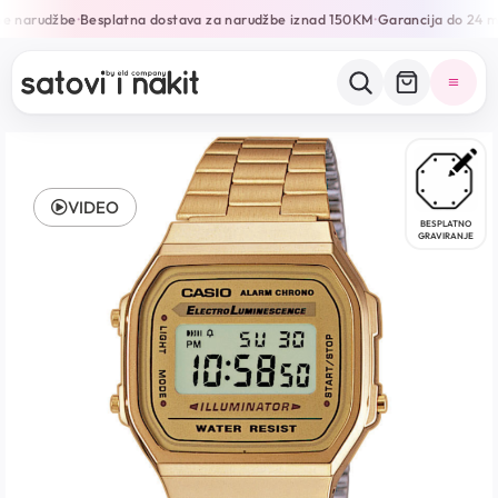
ne narudžbe
Besplatna dostava za narudžbe iznad 150KM
Garancija do 24 m
•
•
VIDEO
BESPLATNO
GRAVIRANJE