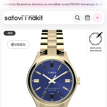
e narudžbe
Besplatna dostava za narudžbe iznad 150KM
Garancija do 24 mj
•
•
-10%
VIDEO
BESPLATNO
GRAVIRANJE