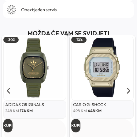
Obezbjeđen servis
MOŽDA ĆE VAM SE SVIDJETI
-30%
-10%
ADIDAS ORIGINALS
CASIO G-SHOCK
248
KM
174
KM
498
KM
448
KM
KUPI
KUPI