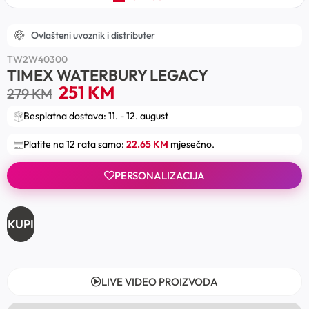
Ovlašteni uvoznik i distributer
TW2W40300
TIMEX WATERBURY LEGACY
251
KM
279
KM
Besplatna dostava: 11. - 12. august
Platite na 12 rata samo:
22.65 KM
mjesečno.
PERSONALIZACIJA
KUPI
LIVE VIDEO PROIZVODA