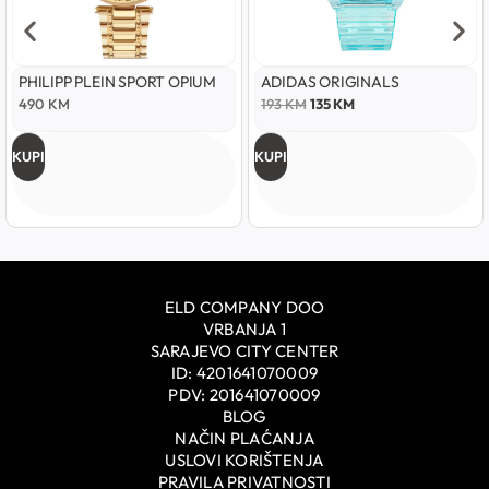
PHILIPP PLEIN SPORT OPIUM
ADIDAS ORIGINALS
490
KM
193
KM
135
KM
KUPI
KUPI
ELD COMPANY DOO
VRBANJA 1
SARAJEVO CITY CENTER
ID: 4201641070009
PDV: 201641070009
BLOG
NAČIN PLAĆANJA
USLOVI KORIŠTENJA
PRAVILA PRIVATNOSTI