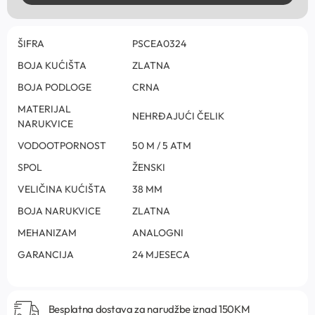
ŠIFRA
PSCEA0324
BOJA KUĆIŠTA
ZLATNA
BOJA PODLOGE
CRNA
MATERIJAL
NEHRĐAJUĆI ČELIK
NARUKVICE
VODOOTPORNOST
50 M / 5 ATM
SPOL
ŽENSKI
VELIČINA KUĆIŠTA
38 MM
BOJA NARUKVICE
ZLATNA
MEHANIZAM
ANALOGNI
GARANCIJA
24 MJESECA
Besplatna dostava za narudžbe iznad 150KM