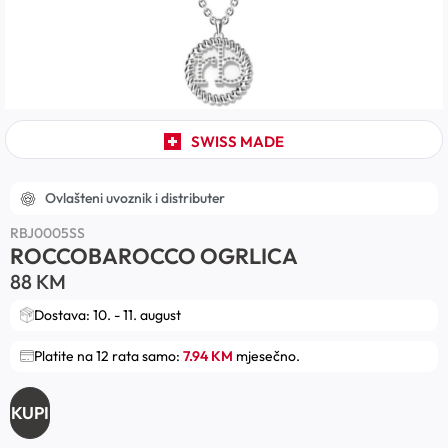
SWISS MADE
Ovlašteni uvoznik i distributer
RBJ0005SS
ROCCOBAROCCO OGRLICA
88
KM
Dostava: 10. - 11. august
Platite na 12 rata samo:
7.94 KM
mjesečno.
KUPI