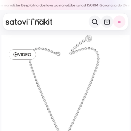
ne narudžbe
Besplatna dostava za narudžbe iznad 150KM
Garancija do 24 m
•
•
VIDEO