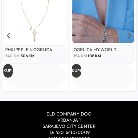
PHILIPP PLEIN OGRLICA
OGRLICA MY WORLD
340
KM
306
KM
154
KM
108
KM
KUPI
KUPI
ELD COMPANY DOO
VRBANJA 1
SARAJEVO CITY CENTER
ID: 4201641070009