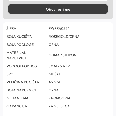
Obavijesti me
ŠIFRA
PWPRA0824
BOJA KUĆIŠTA
ROSEGOLD/CRNA
BOJA PODLOGE
CRNA
MATERIJAL
GUMA / SILIKON
NARUKVICE
VODOOTPORNOST
50 M / 5 ATM
SPOL
MUŠKI
VELIČINA KUĆIŠTA
46 MM
BOJA NARUKVICE
CRNA
MEHANIZAM
KRONOGRAF
GARANCIJA
24 MJESECA