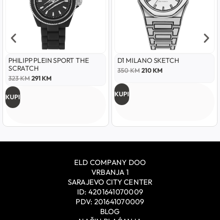
PHILIPP PLEIN SPORT THE
D1 MILANO SKETCH
SCRATCH
350
KM
210
KM
323
KM
291
KM
KUPI
KUPI
ELD COMPANY DOO
VRBANJA 1
SARAJEVO CITY CENTER
ID: 4201641070009
PDV: 201641070009
BLOG