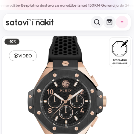
e narudžbe
Besplatna dostava za narudžbe iznad 150KM
Garancija do 24 mj
•
•
-10%
VIDEO
BESPLATNO
GRAVIRANJE