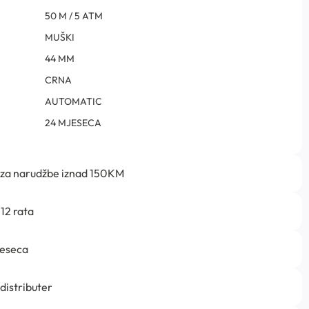
50 M / 5 ATM
MUŠKI
44 MM
CRNA
AUTOMATIC
24 MJESECA
 za narudžbe iznad 150KM
12 rata
jeseca
 distributer