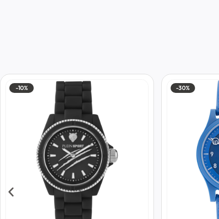
-10%
-30%