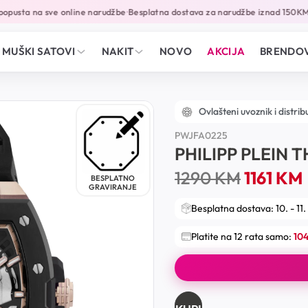
pusta na sve online narudžbe
Besplatna dostava za narudžbe iznad 150KM
G
•
•
MUŠKI SATOVI
NAKIT
NOVO
AKCIJA
BRENDOV
Ovlašteni uvoznik i distrib
PWJFA0225
PHILIPP PLEIN 
1290
KM
1161
KM
BESPLATNO
GRAVIRANJE
Besplatna dostava: 10. - 11.
Platite na 12 rata samo:
10