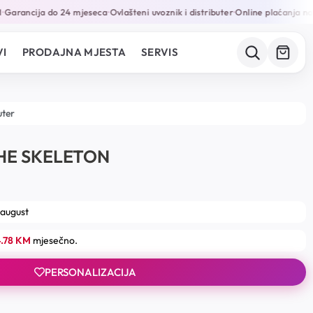
arancija do 24 mjeseca
Ovlašteni uvoznik i distributer
Online plaćanja na 1
•
•
I
PRODAJNA MJESTA
SERVIS
uter
THE SKELETON
 august
4.78 KM
mjesečno.
PERSONALIZACIJA