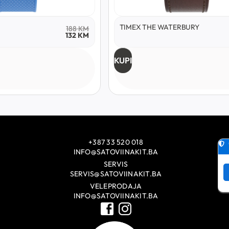
TIMEX THE WATERBURY
188
KM
132
KM
KUPI
+387 33 520 018
INFO@SATOVIINAKIT.BA
SERVIS
SERVIS@SATOVIINAKIT.BA
VELEPRODAJA
INFO@SATOVIINAKIT.BA