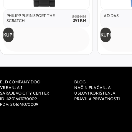
PHILIPP PLEIN SPORT THE
ADIDAS
323
KM
291
KM
SCRATCH
KUPI
KUPI
ELD COMPANY DOO
BLOG
VRBANJA 1
NAČIN PLAĆANJA
SARAJEVO CITY CENTER
USLOVI KORIŠTENJA
ID: 4201641070009
PRAVILA PRIVATNOSTI
PDV: 201641070009