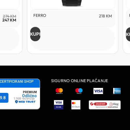
FERRO
218
KM
274
KM
247
KM
KUPI
K
SIGURNO ONLINE PLAĆANJE