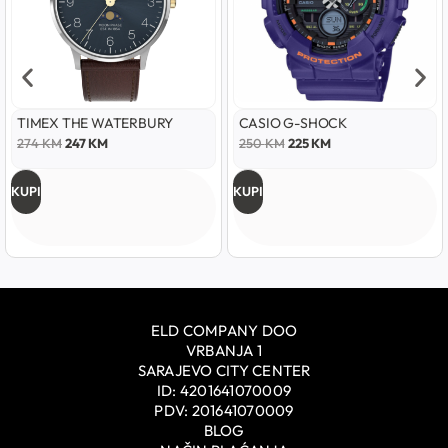
TIMEX THE WATERBURY
CASIO G-SHOCK
274
KM
247
KM
250
KM
225
KM
KUPI
KUPI
ELD COMPANY DOO
VRBANJA 1
SARAJEVO CITY CENTER
ID: 4201641070009
PDV: 201641070009
BLOG