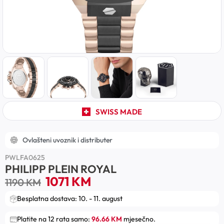
SWISS MADE
Ovlašteni uvoznik i distributer
PWLFA0625
PHILIPP PLEIN ROYAL
1071
KM
1190
KM
Besplatna dostava: 10. - 11. august
Platite na 12 rata samo:
96.66 KM
mjesečno.