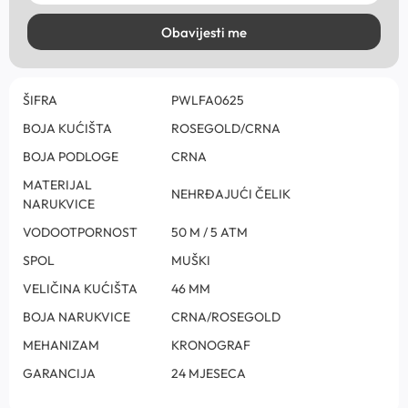
Obavijesti me
ŠIFRA
PWLFA0625
BOJA KUĆIŠTA
ROSEGOLD/CRNA
BOJA PODLOGE
CRNA
MATERIJAL
NEHRĐAJUĆI ČELIK
NARUKVICE
VODOOTPORNOST
50 M / 5 ATM
SPOL
MUŠKI
VELIČINA KUĆIŠTA
46 MM
BOJA NARUKVICE
CRNA/ROSEGOLD
MEHANIZAM
KRONOGRAF
GARANCIJA
24 MJESECA