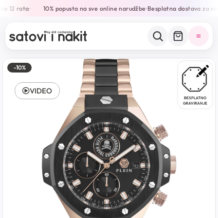
a 12 rata
10% popusta na sve online narudžbe
Besplatna dostava za na
•
•
-10%
VIDEO
BESPLATNO
GRAVIRANJE