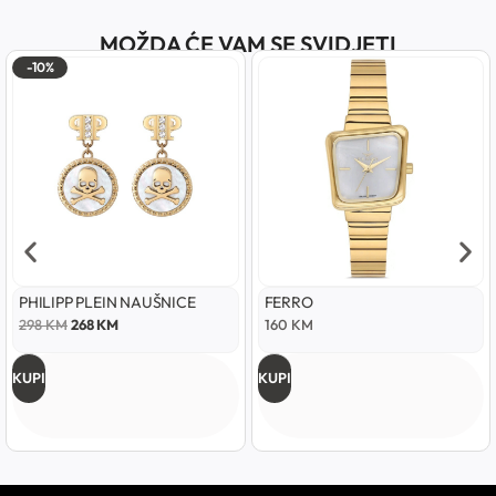
MOŽDA ĆE VAM SE SVIDJETI
-10%
PHILIPP PLEIN NAUŠNICE
FERRO
298
KM
268
KM
160
KM
KUPI
KUPI