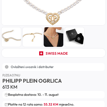
SWISS MADE
Ovlašteni uvoznik i distributer
PJZEA07NU
PHILIPP PLEIN OGRLICA
613
KM
Besplatna dostava: 10. - 11. august
Platite na 12 rata samo:
55.32 KM
mjesečno.