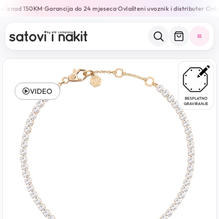
e iznad 150KM
Garancija do 24 mjeseca
Ovlašteni uvoznik i distributer
Onlin
•
•
•
VIDEO
BESPLATNO
GRAVIRANJE