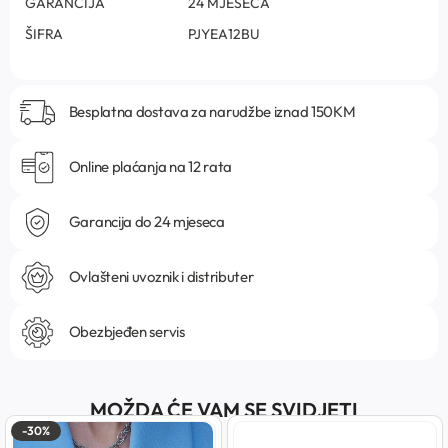
GARANCIJA
24 MJESECA
ŠIFRA
PJYEA12BU
Besplatna dostava za narudžbe iznad 150KM
Online plaćanja na 12 rata
Garancija do 24 mjeseca
Ovlašteni uvoznik i distributer
Obezbjeđen servis
MOŽDA ĆE VAM SE SVIDJETI
-30%