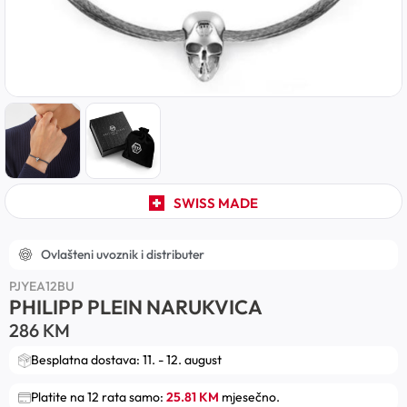
SWISS MADE
Ovlašteni uvoznik i distributer
PJYEA12BU
PHILIPP PLEIN NARUKVICA
286
KM
Besplatna dostava: 11. - 12. august
Platite na 12 rata samo:
25.81 KM
mjesečno.