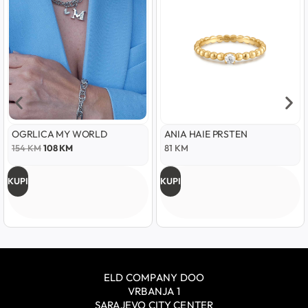
OGRLICA MY WORLD
ANIA HAIE PRSTEN
154
KM
108
KM
81
KM
KUPI
KUPI
ELD COMPANY DOO
VRBANJA 1
SARAJEVO CITY CENTER