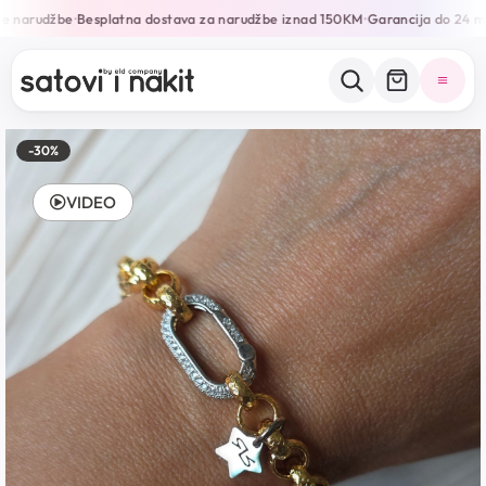
e narudžbe
Besplatna dostava za narudžbe iznad 150KM
Garancija do 24 mj
•
•
-30%
VIDEO