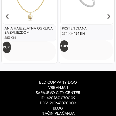
ANIA HAIE ZLATNA OGRLICA
PRSTEN DIANA
SA ZVIJEZDOM
234
KM
164
KM
283
KM
KUPI
KUPI
ELD COMPANY DOO
VRBANJA 1
SARAJEVO CITY CENTER
ID: 4201641070009
PDV: 201641070009
BLOG
NAČIN PLAĆANJA