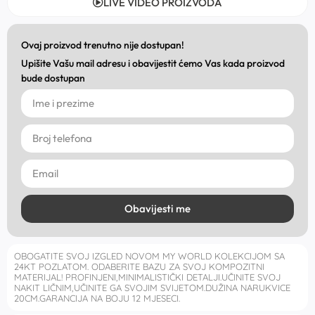
LIVE VIDEO PROIZVODA
Ovaj proizvod trenutno nije dostupan!
Upišite Vašu mail adresu i obavijestit ćemo Vas kada proizvod
bude dostupan
Obavijesti me
OBOGATITE SVOJ IZGLED NOVOM MY WORLD KOLEKCIJOM SA
24KT POZLATOM. ODABERITE BAZU ZA SVOJ KOMPOZITNI
MATERIJAL! PROFINJENI,MINIMALISTIČKI DETALJI.UČINITE SVOJ
NAKIT LIČNIM,UČINITE GA SVOJIM SVIJETOM.DUŽINA NARUKVICE
20CM.GARANCIJA NA BOJU 12 MJESECI.