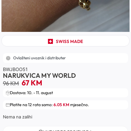
SWISS MADE
Ovlašteni uvoznik i distributer
BWJBOO51
NARUKVICA MY WORLD
67
KM
96
KM
Dostava: 10. - 11. august
Platite na 12 rata samo:
6.05 KM
mjesečno.
Nema na zalihi