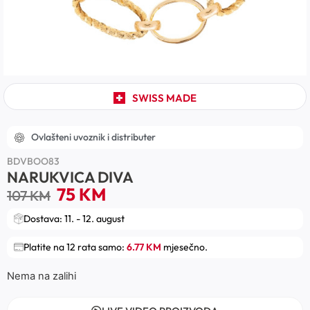
SWISS MADE
Ovlašteni uvoznik i distributer
BDVBOO83
NARUKVICA DIVA
75
KM
107
KM
Dostava: 11. - 12. august
Platite na 12 rata samo:
6.77 KM
mjesečno.
Nema na zalihi