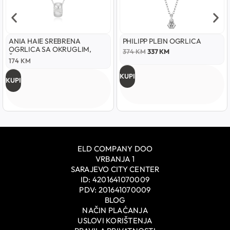
ANIA HAIE SREBRENA
PHILIPP PLEIN OGRLICA
OGRLICA SA OKRUGLIM,
374
KM
337
KM
ŠUPLJIM PRIVJESKOM
174
KM
KUPI
KUPI
ELD COMPANY DOO
VRBANJA 1
SARAJEVO CITY CENTER
ID: 4201641070009
PDV: 201641070009
BLOG
NAČIN PLAĆANJA
USLOVI KORIŠTENJA