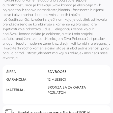
nakit.Prirodno kamenje,odabrano zbog svoje ljepote i
autentičnosti, srce je kolekcije.Svaki komad je eksplozija živih
boja,od toplih tonova narandžaste,hladnih i fascinantnih nijansi
plave i akvamarina,do intenzivnih zelenih i nježnih
ružičastih.Lančići, izrađeni s vještinom koja je oduvijek odlikovala
brend,savršeno se kombiniraju s kamenjem,stvarajući igre
svjetlosti koje odražavaju dušu i eleganciju osobe koja ih
nosi.Svaki komad nakita je deklaracija stila i oda smjeloj i
sofisticiranoj ženstvenosti.Kolekcijom Diva Rebecca želi proslaviti
snagu i ljepotu moderne žene kroz dizajn koji kombinira eleganciju
i karakter.Prirodno kamenje,osim što je simbol jedinstvenosti,priča
priču o prirodi i strasti,elementima koji su oduvijek inspirisali naše
stvaranje.
ŠIFRA
BDVBOO83
GARANCIJA
12 MJESECI
BRONZA SA 24 KARATA
MATERIJAL
POZLATOM
Besplatna dostava za narudžbe iznad 150KM