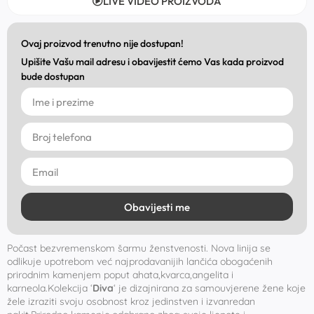
LIVE VIDEO PROIZVODA
Ovaj proizvod trenutno nije dostupan!
Upišite Vašu mail adresu i obavijestit ćemo Vas kada proizvod
bude dostupan
Obavijesti me
Počast bezvremenskom šarmu ženstvenosti. Nova linija se
odlikuje upotrebom već najprodavanijih lančića obogaćenih
prirodnim kamenjem poput ahata,kvarca,angelita i
karneola.Kolekcija ‘
Diva
‘ je dizajnirana za samouvjerene žene koje
žele izraziti svoju osobnost kroz jedinstven i izvanredan