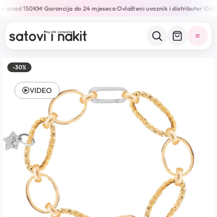
e iznad 150KM
Garancija do 24 mjeseca
Ovlašteni uvoznik i distributer
Onlin
•
•
•
-30%
VIDEO