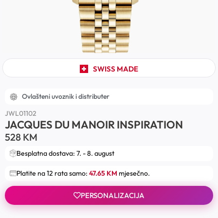
SWISS MADE
Ovlašteni uvoznik i distributer
JWL01102
JACQUES DU MANOIR INSPIRATION
528
KM
Besplatna dostava: 7. - 8. august
Platite na 12 rata samo:
47.65 KM
mjesečno.
PERSONALIZACIJA