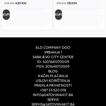
478
KM
430
KM
193
KM
135
KM
KUPI
KUPI
ELD COMPANY DOO
VRBANJA 1
SARAJEVO CITY CENTER
ID: 4201641070009
PDV: 201641070009
BLOG
NAČIN PLAĆANJA
USLOVI KORIŠTENJA
PRAVILA PRIVATNOSTI
+387 33 520 018
INFO@SATOVIINAKIT.BA
SERVIS
SERVIS@SATOVIINAKIT.BA