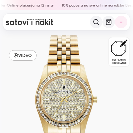
ter
Online plaćanja na 12 rata
10% popusta na sve online narudžbe
Bespl
•
•
•
VIDEO
BESPLATNO
GRAVIRANJE