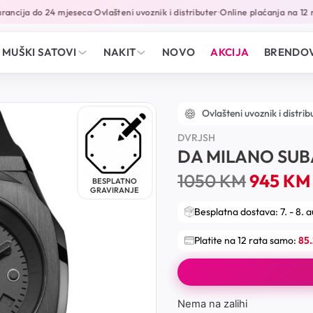
ncija do 24 mjeseca
Ovlašteni uvoznik i distributer
Online plaćanja na 12 ra
•
•
MUŠKI SATOVI
NAKIT
NOVO
AKCIJA
BRENDOV
Ovlašteni uvoznik i distrib
DVRJSH
DA MILANO SU
1050
KM
945
KM
BESPLATNO
GRAVIRANJE
Besplatna dostava: 7. - 8. 
Platite na 12 rata samo:
85
Nema na zalihi