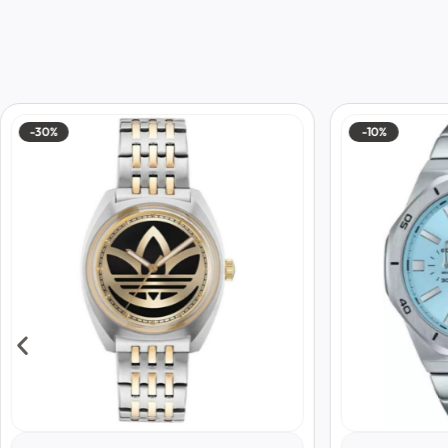
-30%
-10%