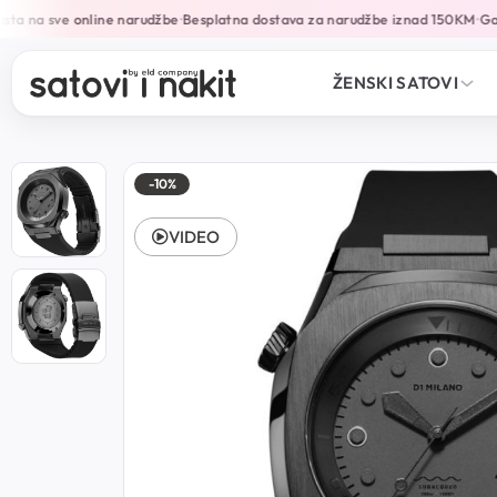
a na sve online narudžbe
Besplatna dostava za narudžbe iznad 150KM
Gara
•
•
ŽENSKI SATOVI
-10%
VIDEO