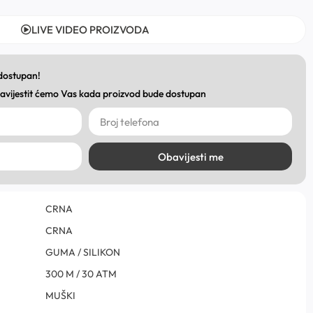
LIVE VIDEO PROIZVODA
 dostupan!
obavijestit ćemo Vas kada proizvod bude dostupan
Obavijesti me
CRNA
CRNA
GUMA / SILIKON
300 M / 30 ATM
MUŠKI