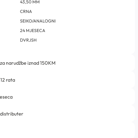
43,50 MM
CRNA
SEIKO/ANALOGNI
24 MJESECA
DVRJSH
 za narudžbe iznad 150KM
12 rata
jeseca
 distributer