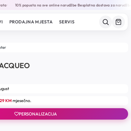
ta
10% popusta na sve online narudžbe
Besplatna dostava za narudžbe 
•
•
I
PRODAJNA MJESTA
SERVIS
uter
BACQUEO
august
.29 KM
mjesečno.
PERSONALIZACIJA