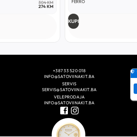
FERRO
304
KM
274
KM
KUPI
+387 33 520 018
INFO@SATOVIINAKIT.BA
SERVIS
SERVIS@SATOVIINAKIT.BA
VELEPRODAJA
INFO@SATOVIINAKIT.BA