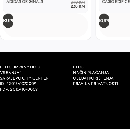
ADIDAS ORIGINALS
CASIO EDIFICE
340
KM
238
KM
KUPI
KUPI
ELD COMPANY DOO
BLOG
VRBANJA 1
NAČIN PLAĆANJA
SARAJEVO CITY CENTER
USLOVI KORIŠTENJA
ID: 4201641070009
PRAVILA PRIVATNOSTI
PDV: 201641070009