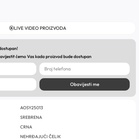
LIVE VIDEO PROIZVODA
 dostupan!
obavijestit ćemo Vas kada proizvod bude dostupan
Obavijesti me
AOSY25013
SREBRENA
CRNA
NEHRĐAJUĆI ČELIK