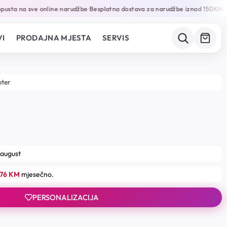
sta na sve online narudžbe
Besplatna dostava za narudžbe iznad 150KM
Ga
•
•
I
PRODAJNA MJESTA
SERVIS
uter
 august
.76 KM
mjesečno.
PERSONALIZACIJA