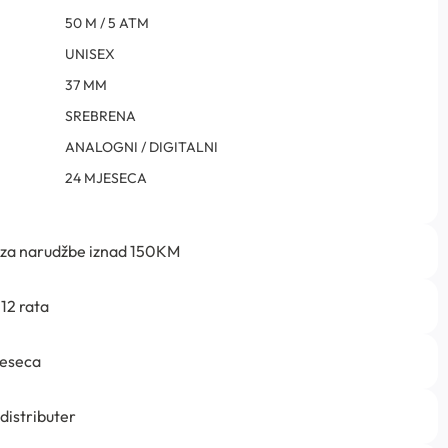
50 M / 5 ATM
UNISEX
37 MM
SREBRENA
ANALOGNI / DIGITALNI
24 MJESECA
 za narudžbe iznad 150KM
12 rata
jeseca
 distributer