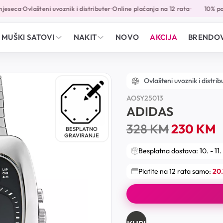
eseca
Ovlašteni uvoznik i distributer
Online plaćanja na 12 rata
10% popu
•
•
•
MUŠKI SATOVI
NAKIT
NOVO
AKCIJA
BRENDOV
Ovlašteni uvoznik i distrib
AOSY25013
ADIDAS
328
KM
230
KM
BESPLATNO
GRAVIRANJE
Besplatna dostava: 10. - 11.
Platite na 12 rata samo:
20