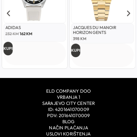
ADIDAS
JACQUES DU MANOIR
HORIZON GENTS
232
KM
162
KM
398
KM
KUPI
KUPI
ELD COMPANY DOO
VRBANJA 1
SARAJEVO CITY CENTER
ID: 4201641070009
PDV: 201641070009
BLOG
NAČIN PLAĆANJA
USLOVI KORIŠTENJA