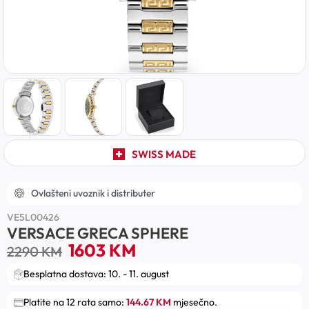
SWISS MADE
Ovlašteni uvoznik i distributer
VE5L00426
VERSACE GRECA SPHERE
1603
KM
2290
KM
Besplatna dostava: 10. - 11. august
Platite na 12 rata samo:
144.67 KM
mjesečno.