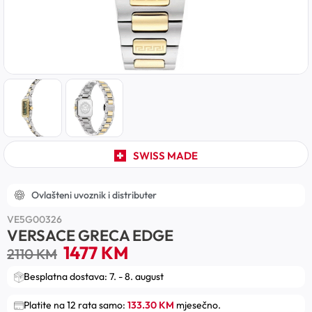
SWISS MADE
Ovlašteni uvoznik i distributer
VE5G00326
VERSACE GRECA EDGE
1477
KM
2110
KM
Besplatna dostava: 7. - 8. august
Platite na 12 rata samo:
133.30 KM
mjesečno.