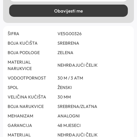
Obavijesti me
ŠIFRA
VE5G00326
BOJA KUĆIŠTA
SREBRENA
BOJA PODLOGE
ZELENA
MATERIJAL
NEHRĐAJUĆI ČELIK
NARUKVICE
VODOOTPORNOST
30 M / 3 ATM
SPOL
ŽENSKI
VELIČINA KUĆIŠTA
30 MM
BOJA NARUKVICE
SREBRENA/ZLATNA
MEHANIZAM
ANALOGNI
GARANCIJA
48 MJESECI
MATERIJAL
NEHRĐAJUĆI ČELIK