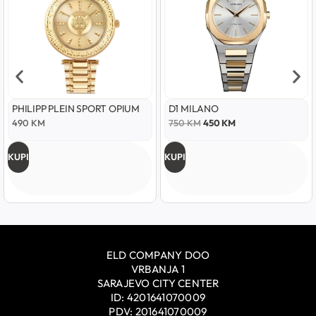
PHILIPP PLEIN SPORT OPIUM
D1 MILANO
490
KM
750
KM
450
KM
KUPI
KUPI
ELD COMPANY DOO
VRBANJA 1
SARAJEVO CITY CENTER
ID: 4201641070009
PDV: 201641070009