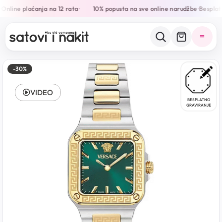
Online plaćanja na 12 rata
10% popusta na sve online narudžbe
Besplatn
•
•
-30%
VIDEO
BESPLATNO
GRAVIRANJE