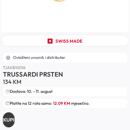
SWISS MADE
Ovlašteni uvoznik i distributer
TJAXB10016
TRUSSARDI PRSTEN
134
KM
Dostava: 10. - 11. august
Platite na 12 rata samo:
12.09 KM
mjesečno.
KUPI