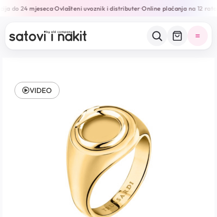
ija do 24 mjeseca
Ovlašteni uvoznik i distributer
Online plaćanja na 12 rata
•
•
•
VIDEO