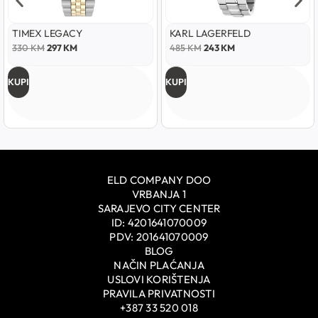
TIMEX LEGACY
KARL LAGERFELD
330
KM
297
KM
485
KM
243
KM
KUPI
KUPI
ELD COMPANY DOO
VRBANJA 1
SARAJEVO CITY CENTER
ID: 4201641070009
PDV: 201641070009
BLOG
NAČIN PLAĆANJA
USLOVI KORIŠTENJA
PRAVILA PRIVATNOSTI
+387 33 520 018