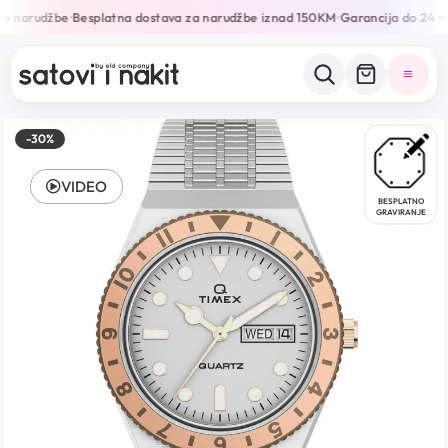
ne narudžbe
Besplatna dostava za narudžbe iznad 150KM
Garancija do 24 m
•
•
-30%
VIDEO
BESPLATNO
GRAVIRANJE