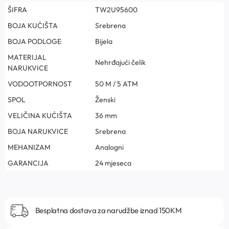
ŠIFRA
TW2U95600
BOJA KUĆIŠTA
Srebrena
BOJA PODLOGE
Bijela
MATERIJAL
Nehrđajući čelik
NARUKVICE
VODOOTPORNOST
50 M / 5 ATM
SPOL
Ženski
VELIČINA KUĆIŠTA
36 mm
BOJA NARUKVICE
Srebrena
MEHANIZAM
Analogni
GARANCIJA
24 mjeseca
Besplatna dostava za narudžbe iznad 150KM