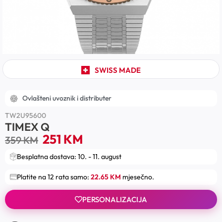
SWISS MADE
Ovlašteni uvoznik i distributer
TW2U95600
TIMEX Q
251
KM
359
KM
Besplatna dostava: 10. - 11. august
Platite na 12 rata samo:
22.65 KM
mjesečno.
PERSONALIZACIJA