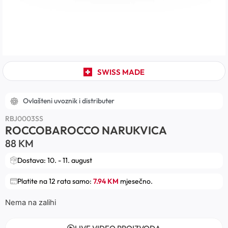
SWISS MADE
Ovlašteni uvoznik i distributer
RBJ0003SS
ROCCOBAROCCO NARUKVICA
88
KM
Dostava: 10. - 11. august
Platite na 12 rata samo:
7.94 KM
mjesečno.
Nema na zalihi