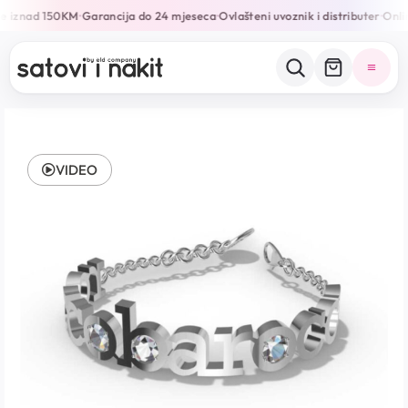
e iznad 150KM
Garancija do 24 mjeseca
Ovlašteni uvoznik i distributer
Onlin
•
•
•
VIDEO