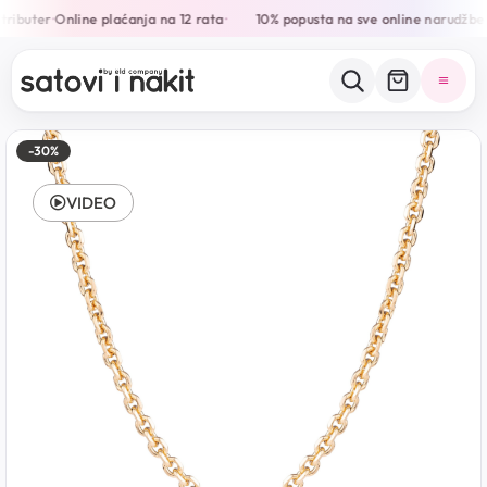
tributer
Online plaćanja na 12 rata
10% popusta na sve online narudžbe
•
•
•
-30%
VIDEO