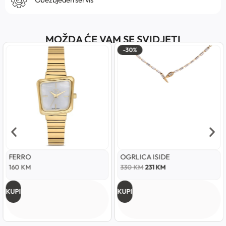
MOŽDA ĆE VAM SE SVIDJETI
-30%
FERRO
OGRLICA ISIDE
160
KM
330
KM
231
KM
KUPI
KUPI