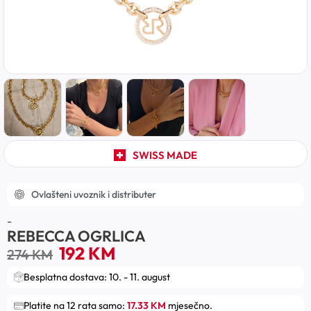
SWISS MADE
Ovlašteni uvoznik i distributer
-
REBECCA OGRLICA
192
KM
274
KM
Besplatna dostava: 10. - 11. august
Platite na 12 rata samo:
17.33 KM
mjesečno.