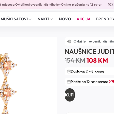
 mjeseca
Ovlašteni uvoznik i distributer
Online plaćanja na 12 rata
10% p
•
•
•
MUŠKI SATOVI
NAKIT
NOVO
AKCIJA
BRENDOV
Ovlašteni uvoznik i distrib
NAUŠNICE JUDI
154
KM
108
KM
Dostava: 7. - 8. august
Platite na 12 rata samo:
9.
KUPI