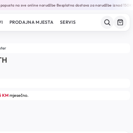
opusta na sve online narudžbe
Besplatna dostava za narudžbe iznad 150KM
•
I
PRODAJNA MJESTA
SERVIS
uter
TH
75 KM
mjesečno.