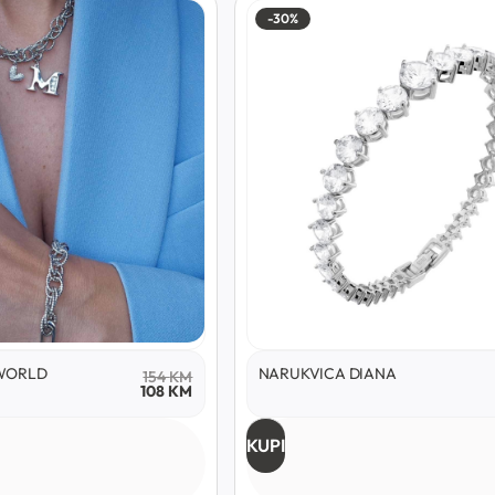
-30%
WORLD
NARUKVICA DIANA
154
KM
108
KM
KUPI