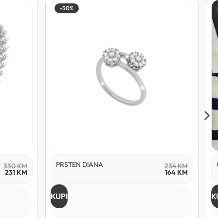
-30%
PRSTEN DIANA
330
KM
234
KM
231
KM
164
KM
KUPI
K