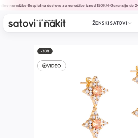
line narudžbe
Besplatna dostava za narudžbe iznad 150KM
Garancija do 24
•
•
ŽENSKI SATOVI
-30%
VIDEO