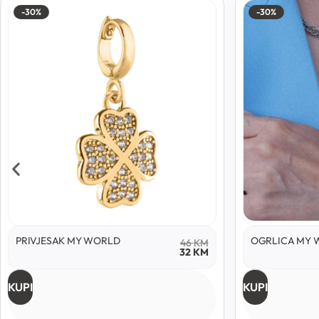
-30%
-30%
PRIVJESAK MY WORLD
OGRLICA MY 
46
KM
32
KM
KUPI
KUPI