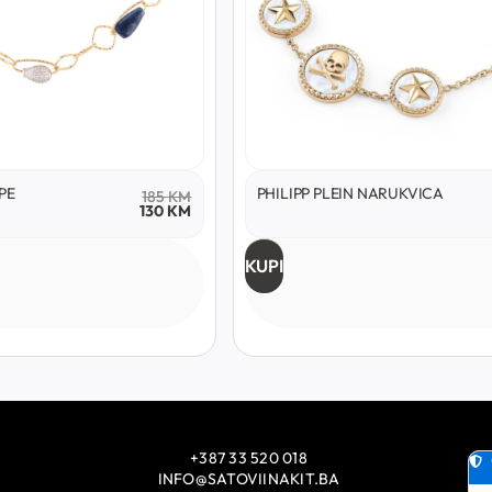
PE
PHILIPP PLEIN NARUKVICA
185
KM
130
KM
KUPI
+387 33 520 018
INFO@SATOVIINAKIT.BA