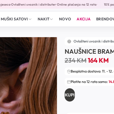
eseca
Ovlašteni uvoznik i distributer
Online plaćanja na 12 rata
10% popu
•
•
•
MUŠKI SATOVI
NAKIT
NOVO
AKCIJA
BRENDOV
Ovlašteni uvoznik i distrib
NAUŠNICE BRA
234
KM
164
KM
Besplatna dostava: 11. - 12.
Platite na 12 rata samo:
14
KUPI