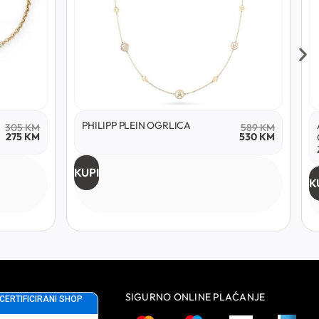
PHILIPP PLEIN OGRLICA
305
KM
589
KM
275
KM
530
KM
KUPI
K
SIGURNO ONLINE PLAĆANJE