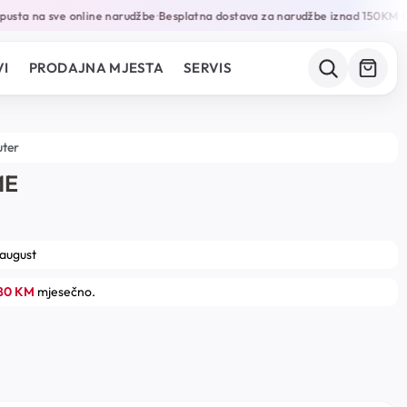
sta na sve online narudžbe
Besplatna dostava za narudžbe iznad 150KM
Ga
•
•
I
PRODAJNA MJESTA
SERVIS
uter
ME
 august
.80 KM
mjesečno.