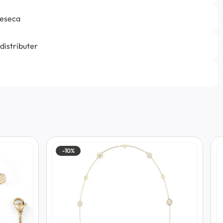
jeseca
 distributer
-10%