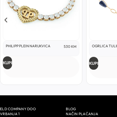
PHILIPP PLEIN NARUKVICA
OGRLICA TULI
530
KM
KUPI
KUPI
ELD COMPANY DOO
BLOG
VRBANJA 1
NAČIN PLAĆANJA