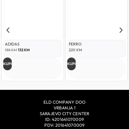
ADIDAS
FERRO
188
KM
132
KM
220
KM
KUPI
KUPI
ELD COMPANY DOO
VRBANJA 1
SARAJEVO CITY CENTER
ID: 4201641070009
PDV: 201641070009