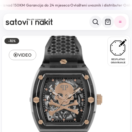
e iznad 150KM
Garancija do 24 mjeseca
Ovlašteni uvoznik i distributer
Onlin
•
•
•
-10%
VIDEO
BESPLATNO
GRAVIRANJE