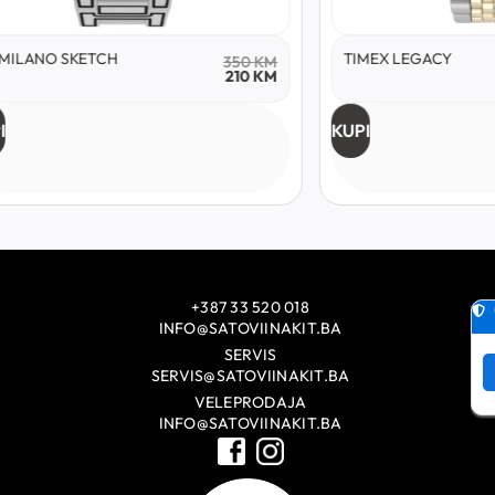
ETCH
TIMEX LEGACY
350
KM
210
KM
KUPI
+387 33 520 018
INFO@SATOVIINAKIT.BA
SERVIS
SERVIS@SATOVIINAKIT.BA
VELEPRODAJA
INFO@SATOVIINAKIT.BA