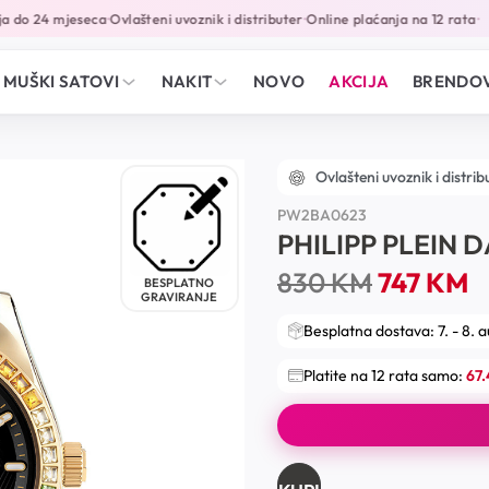
 do 24 mjeseca
Ovlašteni uvoznik i distributer
Online plaćanja na 12 rata
•
•
•
MUŠKI SATOVI
NAKIT
NOVO
AKCIJA
BRENDOV
Ovlašteni uvoznik i distrib
PW2BA0623
PHILIPP PLEIN 
830
KM
747
KM
BESPLATNO
GRAVIRANJE
Besplatna dostava: 7. - 8. 
Platite na 12 rata samo:
67