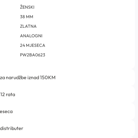
ŽENSKI
38 MM
ZLATNA
ANALOGNI
24 MJESECA
PW2BA0623
 za narudžbe iznad 150KM
12 rata
jeseca
 distributer