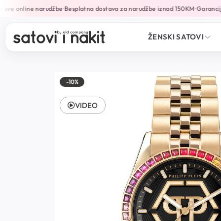
sve online narudžbe
Besplatna dostava za narudžbe iznad 150KM
Garancija
•
•
ŽENSKI SATOVI
-10%
VIDEO