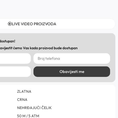
LIVE VIDEO PROIZVODA
 dostupan!
obavijestit ćemo Vas kada proizvod bude dostupan
Obavijesti me
ZLATNA
CRNA
NEHRĐAJUĆI ČELIK
50 M / 5 ATM