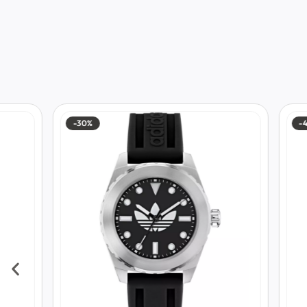
-30%
-40%