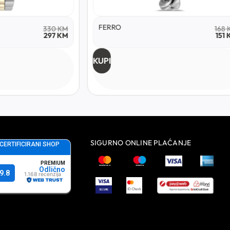
FERRO
330
KM
168
KM
297
KM
151
KM
KUPI
K
SIGURNO ONLINE PLAĆANJE