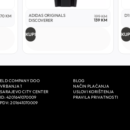
ADIDAS ORIGINALS
D1 MILANO SK
199
KM
139
KM
DISCOVERER
KUPI
KUPI
ELD COMPANY DOO
BLOG
VRBANJA 1
NAČIN PLAĆANJA
SARAJEVO CITY CENTER
USLOVI KORIŠTENJA
ID: 4201641070009
PRAVILA PRIVATNOSTI
PDV: 201641070009