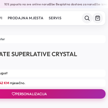
10% popusta na sve online narudžbe
Besplatna dostava za narudžbe iznad
•
I
PRODAJNA MJESTA
SERVIS
uter
DATE SUPERLATIVE CRYSTAL
august
.42 KM
mjesečno.
PERSONALIZACIJA