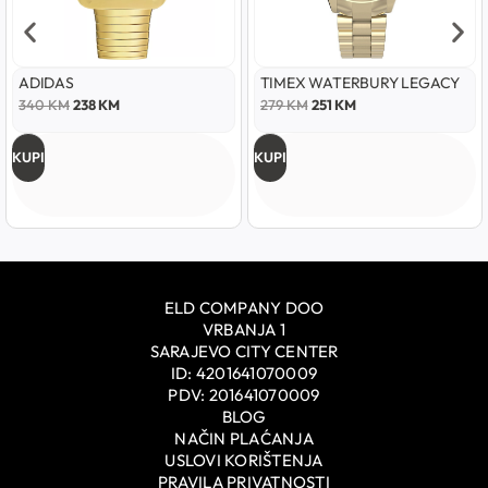
ADIDAS
TIMEX WATERBURY LEGACY
340
KM
238
KM
279
KM
251
KM
KUPI
KUPI
ELD COMPANY DOO
VRBANJA 1
SARAJEVO CITY CENTER
ID: 4201641070009
PDV: 201641070009
BLOG
NAČIN PLAĆANJA
USLOVI KORIŠTENJA
PRAVILA PRIVATNOSTI