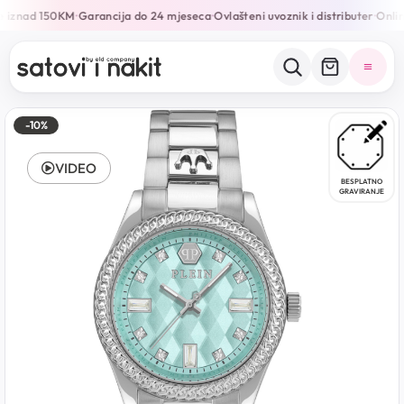
 iznad 150KM
Garancija do 24 mjeseca
Ovlašteni uvoznik i distributer
Online
•
•
•
-10%
VIDEO
BESPLATNO
GRAVIRANJE