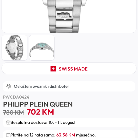
SWISS MADE
Ovlašteni uvoznik i distributer
PWCDA0424
PHILIPP PLEIN QUEEN
702
KM
780
KM
Besplatna dostava: 10. - 11. august
Platite na 12 rata samo:
63.36 KM
mjesečno.