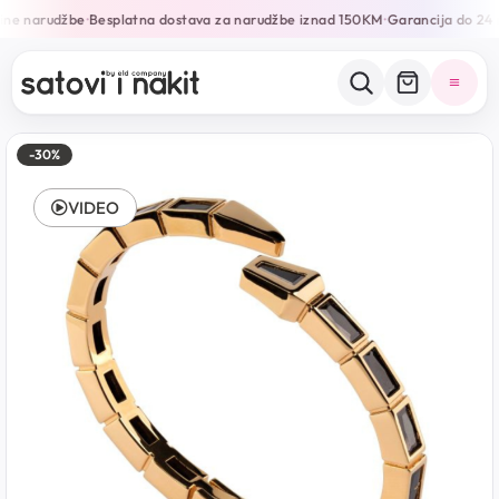
ine narudžbe
Besplatna dostava za narudžbe iznad 150KM
Garancija do 24 
•
•
-30%
VIDEO