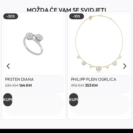
MOŽDA ĆE VAM SE SVIDJETI
-30%
-10%
PRSTEN DIANA
PHILIPP PLEIN OGRLICA
234
KM
164
KM
392
KM
353
KM
KUPI
KUPI