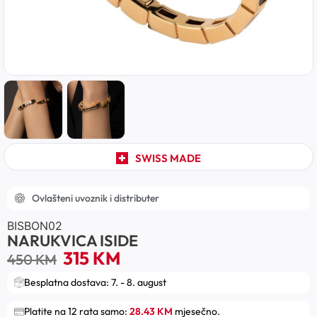
SWISS MADE
Ovlašteni uvoznik i distributer
BISBON02
NARUKVICA ISIDE
315
KM
450
KM
Besplatna dostava: 7. - 8. august
Platite na 12 rata samo:
28.43 KM
mjesečno.