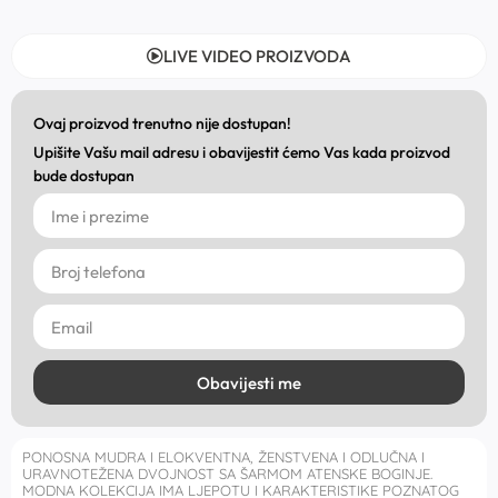
LIVE VIDEO PROIZVODA
Ovaj proizvod trenutno nije dostupan!
Upišite Vašu mail adresu i obavijestit ćemo Vas kada proizvod
bude dostupan
Obavijesti me
PONOSNA MUDRA I ELOKVENTNA, ŽENSTVENA I ODLUČNA I
URAVNOTEŽENA DVOJNOST SA ŠARMOM ATENSKE BOGINJE.
MODNA KOLEKCIJA IMA LJEPOTU I KARAKTERISTIKE POZNATOG