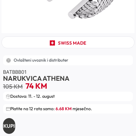
SWISS MADE
Ovlašteni uvoznik i distributer
BATBBB01
NARUKVICA ATHENA
74
KM
105
KM
Dostava: 11. - 12. august
Platite na 12 rata samo:
6.68 KM
mjesečno.
KUPI