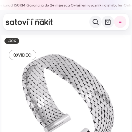
e iznad 150KM
Garancija do 24 mjeseca
Ovlašteni uvoznik i distributer
Onlin
•
•
•
-30%
VIDEO