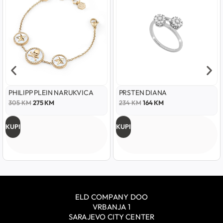
PHILIPP PLEIN NARUKVICA
PRSTEN DIANA
305
KM
275
KM
234
KM
164
KM
KUPI
KUPI
ELD COMPANY DOO
VRBANJA 1
SARAJEVO CITY CENTER