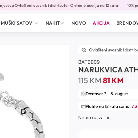
jeseca
Ovlašteni uvoznik i distributer
Online plaćanja na 12 rata
10% pop
•
•
•
MUŠKI SATOVI
NAKIT
NOVO
AKCIJA
BRENDOV
Ovlašteni uvoznik i distrib
BATBB09
NARUKVICA AT
115
KM
81
KM
Dostava: 7. - 8. august
Platite na 12 rata samo:
7.3
Nema na zalihi