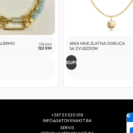
ALERMO
ANIA HAIE ZLATNA OGRLICA
174
KM
122
KM
SA ZVIJEZDOM
KUPI
+387 33 520 018
INFO@SATOVIINAKIT.BA
SERVIS