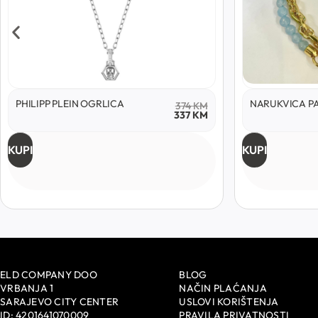
PHILIPP PLEIN OGRLICA
NARUKVICA P
374
KM
337
KM
KUPI
KUPI
ELD COMPANY DOO
BLOG
VRBANJA 1
NAČIN PLAĆANJA
SARAJEVO CITY CENTER
USLOVI KORIŠTENJA
ID: 4201641070009
PRAVILA PRIVATNOSTI