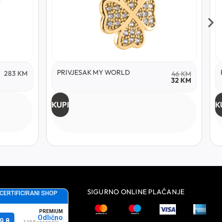
PRIVJESAK MY WORLD
283
KM
46
KM
32
KM
KUPI
K
SIGURNO ONLINE PLAĆANJE