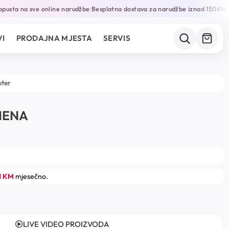
usta na sve online narudžbe
Besplatna dostava za narudžbe iznad 150KM
G
•
•
I
PRODAJNA MJESTA
SERVIS
uter
HENA
1 KM
mjesečno.
LIVE VIDEO PROIZVODA