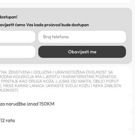
 dostupan!
obavijestit ćemo Vas kada proizvod bude dostupan
Obavijesti me
NA, ŽENSTVENA I ODLUČNA I URAVNOTEŽENA DVOJNOST SA
MODNA KOLEKCIJA IMA LJEPOTU I KARAKTERISTIKE POZNATOG
PRISTAJE KAO DRUGA KOŽA, LJUSKE OD NAKITA, OBLICI POPUT
, MEKE KARIKE LANACA. UKRASITE SVOJU KOŽU I NEKA ZABLISTA
MUDROSTI.
 za narudžbe iznad 150KM
12 rata