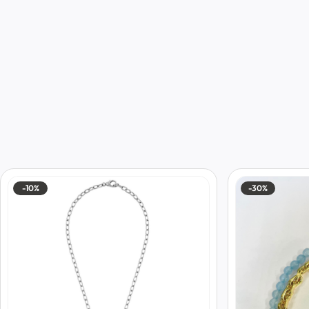
-10%
-30%