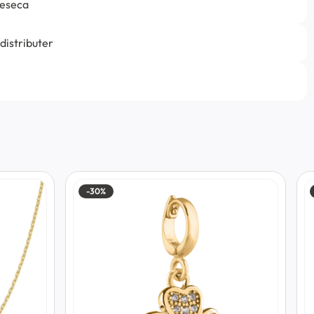
jeseca
 distributer
-30%