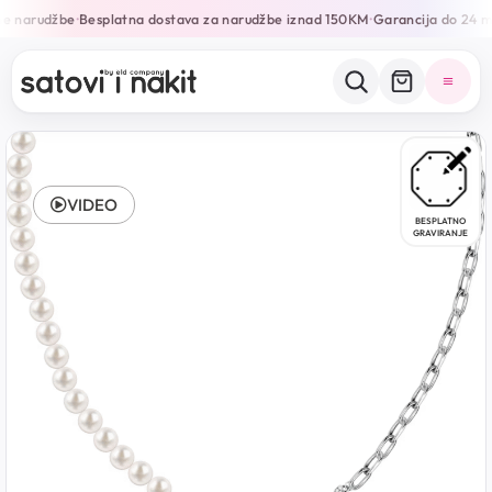
ne narudžbe
Besplatna dostava za narudžbe iznad 150KM
Garancija do 24 m
•
•
VIDEO
BESPLATNO
GRAVIRANJE